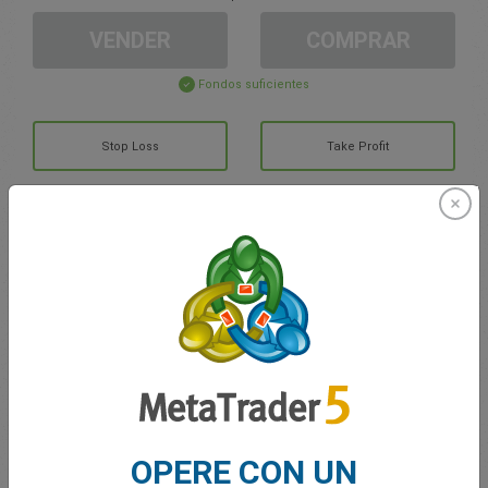
VENDER
COMPRAR
Fondos suficientes
Stop Loss
Take Profit
Cree una cuenta de trading
Gestión de la cuenta
Trading en
Saldo de trading
0.00
Mis bonuses
0.00
OPERE CON UN
G/P total abierto
0.00