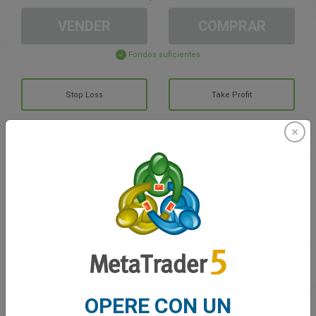
VENDER
COMPRAR
Fondos suficientes
Stop Loss
Take Profit
Cree una cuenta de trading
Gestión de la cuenta
Trading en
Saldo de trading
0.00
Mis bonuses
0.00
OPERE CON UN
G/P total abierto
0.00