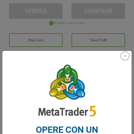
VENDER
COMPRAR
Fondos suficientes
Stop Loss
Take Profit
Cree una cuenta de trading
Gestión de la cuenta
Trading en
Saldo de trading
0.00
Mis bonuses
0.00
OPERE CON UN
G/P total abierto
0.00