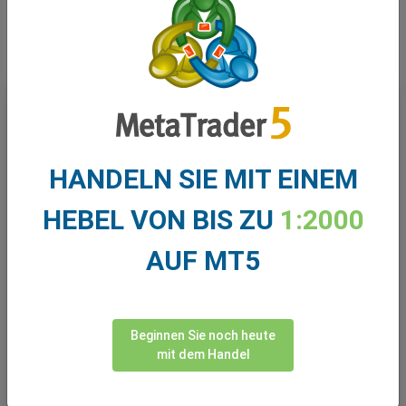
This Week
Cash Indices
Shares
HANDELN SIE MIT EINEM
Swipe
HEBEL VON BIS ZU
1:2000
Instrument
Monday
10/08
AUF MT5
US 500
0.79
US 30
11.65
Beginnen Sie noch heute
US Tech
3.09
mit dem Handel
UK 100
-