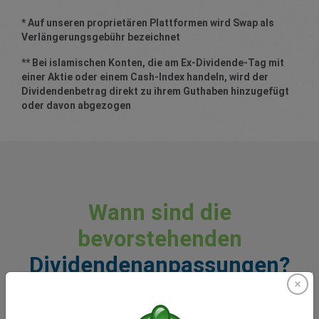
* Auf unseren proprietären Plattformen wird Swap als
Verlängerungsgebühr bezeichnet
** Bei islamischen Konten, die am Ex-Dividende-Tag mit
einer Aktie oder einem Cash-Index handeln, wird der
Dividendenbetrag direkt zu ihrem Guthaben hinzugefügt
oder davon abgezogen
Wann sind die
bevorstehenden
Dividendenanpassungen?