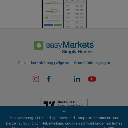
Datenschutzerklärung
Allgemeine Geschäftsbedingungen
Risikowarnung: CFDs und Optionen sind komplexe Instrumente und
EF Worldwide Ltd ist auf den Britischen Jungferninseln durch die
bergen aufgrund von Hebelwirkung und Preisschwankungen ein hohes
Financial Services Commission lizenziert (Lizenznummer