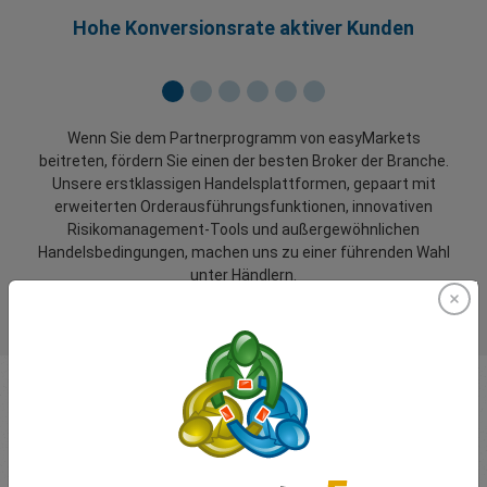
Hohe Konversionsrate aktiver Kunden
Wenn Sie dem Partnerprogramm von easyMarkets
beitreten, fördern Sie einen der besten Broker der Branche.
Unsere erstklassigen Handelsplattformen, gepaart mit
erweiterten Orderausführungsfunktionen, innovativen
Risikomanagement-Tools und außergewöhnlichen
Handelsbedingungen, machen uns zu einer führenden Wahl
unter Händlern.
Was unsere
Händler
über