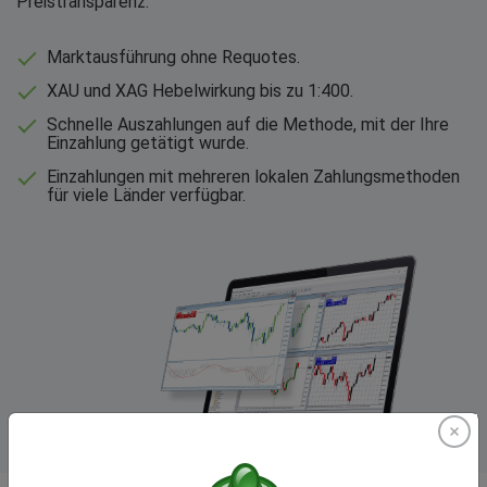
Preistransparenz.
Marktausführung ohne Requotes.
XAU und XAG Hebelwirkung bis zu 1:400.
Schnelle Auszahlungen auf die Methode, mit der Ihre
Einzahlung getätigt wurde.
Einzahlungen mit mehreren lokalen Zahlungsmethoden
für viele Länder verfügbar.