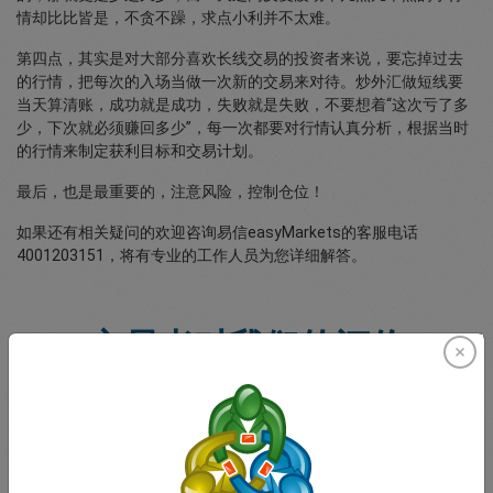
情却比比皆是，不贪不躁，求点小利并不太难。
第四点，其实是对大部分喜欢长线交易的投资者来说，要忘掉过去
的行情，把每次的入场当做一次新的交易来对待。炒外汇做短线要
当天算清账，成功就是成功，失败就是失败，不要想着“这次亏了多
少，下次就必须赚回多少”，每一次都要对行情认真分析，根据当时
的行情来制定获利目标和交易计划。
最后，也是最重要的，注意风险，控制仓位！
如果还有相关疑问的欢迎咨询易信easyMarkets的客服电话
4001203151，将有专业的工作人员为您详细解答。
交易者对我们的评价