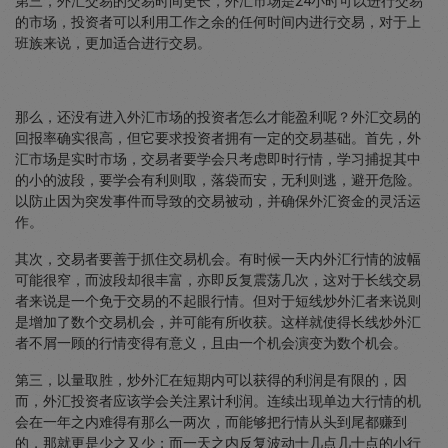
第三，外汇交易的交易时间更长，外汇市场是24小时可以进行交易
的市场，投资者可以利用工作之余的任何时间内进行交易，对于上
班族来说，更加适合进行交易。
那么，还没有进入外汇市场的投资者怎么才能盈利呢？外汇交易的
回报率确实很高，但它要求投资者拥有一定的交易基础。首先，外
汇市场是实时市场，交易者要学会只考虑即时行情，学习捕捉其中
的小的波段，要学会有利则取，落袋而安，无利则逃，避开危险。
以防止因为突发事件而导致的交易被动，并确保外汇资金的灵活运
作。
其次，交易者要善于抓住交易机会。有时候一天内外汇行情的波幅
可能很窄，而波段却很丰富，亦即反复震荡几次，这对于长线交易
者来说是一个免于交易的不起眼行情。但对于短线炒外汇者来说则
是增加了数个交易机会，并可能有所收获。这样就使得长线炒外汇
者不屑一顾的行情变得有意义，且由一个机会演变为数个机会。
第三，以量取胜，炒外汇在短期内可以获得的利润是有限的，因
而，外汇投资者应该学会关注累计利润。连续出现单边大行情的机
会在一年之内难得有那么一两次，而能够把行情从头到尾都赚到
的，那就更是少之又少；而一天之内反复波动十几点几十点的小行