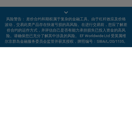
风险警告： 差价合约和期权属于复杂的金融工具。由于杠杆效应及价格
波动，交易此类产品存在快速亏损的高风险。在进行交易前，您应了解差
价合约的运作方式，并评估自己是否有能力承担损失已投入资金的高风
EF Worldwide Ltd 获英属维尔京群岛金融服务委员会（Financial Services
险。请确保您已充分了解其中涉及的风险。 EF Worldwide Ltd 受英属维
Commission）授权并受其监管，牌照编号：SIBA/L/20/1135。
尔京群岛金融服务委员会监管并获其授权，牌照编号：SIBA/L/20/1135。
easyMarkets 是 EF Worldwide Ltd 的交易名称，公司注册编号：
2031075。本网站由 EF Worldwide Limited 运营，该公司隶属于 Blue
ard_arrow_left
ard_arrow_left
ard_arrow_left
ard_arrow_left
ard_arrow_left
ard_arrow_left
ard_arrow_left
与我们在线沟通
与我们在线沟通
请发送信息给我们
联系我们
与我们在线沟通
与我们在线沟通
与我们在线沟通
Capital Markets Group。本网站不面向日本和印度居民。
受限地区：
EF Worldwide Ltd 不向某些地区的居民提供服务，包括美国、
你好！欢迎访问易信easyMarkets。如果有
以色列、加拿大不列颠哥伦比亚省、马尼托巴省、魁北克省、安大略省、
MSN信息
call
WhatsApp
1. 扫描下面的二维码
任何疑问，或者需要帮助，请随时联系我们，
阿富汗、白俄罗斯、古巴、伊朗、利比亚、缅甸、尼加拉瓜、朝鲜、巴拿
希望你在我们的网站获得愉快的体验。
马、俄罗斯联邦、塞舌尔和委内瑞拉。
1. Add the following
easyMarkets
number
1、在facebook上点赞或订阅易信
2. 开始聊天
easyMarkets 是注册商标。版权所有 © 2001– 2026。保留所有权利。
call
+357 25 828 899
to your contact list +357 99 248 926
取消
沟通
easyMarkets
1. 搜索易信easyMarkets 企业QQ 800 128
微信在线客服时间
2. 打开WhatsApp，选择您已添加的号码
208 并添加好友
2、打开MSN信息并找到易信
easyMarkets
周一-周五 8:00-22:00
GMT +2
3、开始聊天
2. 开始聊天
3、开始聊天
请求回电
We accept WhatsApp chat requests
We accept Facebook chat requests
Monday-Thursday: 08:00–21:00
GMT +2
Monday-Thursday: 08:00–21:00
GMT +2
Friday: 08:00–24:00
GMT +2
Friday: 08:00–24:00
GMT +2