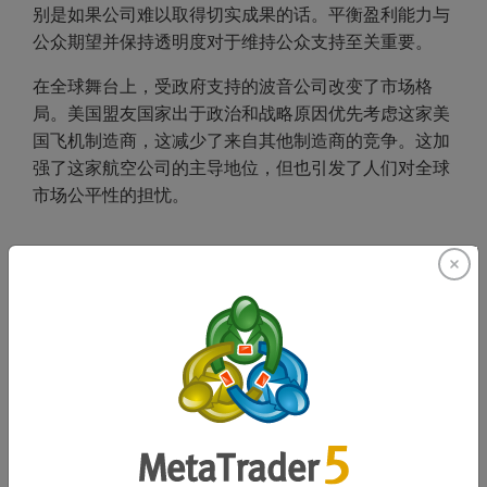
别是如果公司难以取得切实成果的话。平衡盈利能力与
公众期望并保持透明度对于维持公众支持至关重要。
在全球舞台上，受政府支持的波音公司改变了市场格
局。美国盟友国家出于政治和战略原因优先考虑这家美
国飞机制造商，这减少了来自其他制造商的竞争。这加
强了这家航空公司的主导地位，但也引发了人们对全球
市场公平性的担忧。
这对今天的交易者意味着什么
2025年 9月，这家航空巨头历史性国有化仅一天，这一
时刻的重要性毋庸置疑。对于那些
交易波音股票的人
来
说，这标志着一个充满希望和不确定性的变革篇章的开
始。在国有化之后，这家传统飞机制造商的运营似乎将
趋于稳定，为投资者带来新的信心和长期增长的潜力。
然而，对纳税人资金的依赖已经引发了公众的强烈反