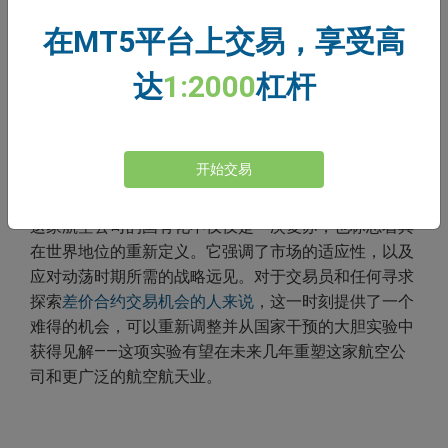
对，造成的波动可能会波及整个市场。
在MT5平台上交易，享受高
达
1:2000
杠杆
在这个关键时刻，保持警惕是关键。这家航空航天公司
的复苏轨迹将取决于政府合同、公众情绪的变化以及全
球市场动态等因素。对于交易者来说，多元化的需求仍
然至关重要，因为机遇与与政治和经济力量紧密交织的
开始交易
风险相平衡。
这家航空公司的国有化不仅仅是一次复苏，也标志着其
在世界地位的重新定义。它强调了市场的适应性，以及
应对动荡时期所需的战略远见。对于交易员和任何寻求
探索
差价合约交易机会的人来说
，这一时刻提供了一个
难得的机会，可以重新调整并从国家干预的大胆实验中
获得见解——这项实验有望在未来几年重塑这家航空公
司和更广泛的航空航天业。