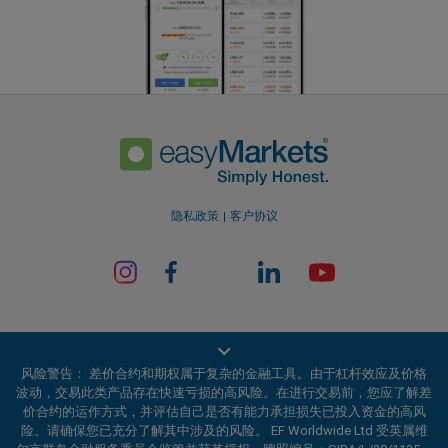
隐私政策
客户协议
风险警告： 差价合约和期权属于复杂的金融工具。由于杠杆效应及价格
波动，交易此类产品存在快速亏损的高风险。在进行交易前，您应了解差
价合约的运作方式，并评估自己是否有能力承担损失已投入资金的高风
EF Worldwide Ltd 获英属维尔京群岛金融服务委员会（Financial Services
险。请确保您已充分了解其中涉及的风险。 EF Worldwide Ltd 受英属维
Commission）授权并受其监管，牌照编号：SIBA/L/20/1135。