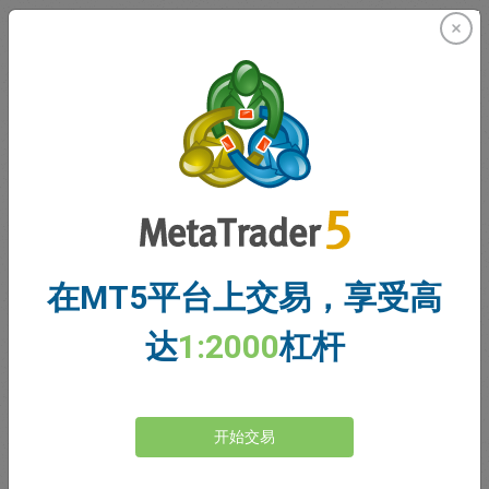
止盈和止损
TradingView上轻松、精确地在不同时间范围内（从每小时
到每月）有效执行交易非常简单。您可以直接从图表中快速
设置止盈和止损水平，以符合您的交易策略。如果您有活跃
交易，只需将鼠标悬停在其上并将止盈拖动到您想要的水平
即可执行。这一TradingView功能确保交易者可以轻松地实
时调整其交易设置，从而更好地控制潜在的利润和损失。
在MT5平台上交易，享受高
达
1:2000
杠杆
如何调整止盈位和止损位
TradingView上调整止盈和止损是一个专为精确性而设计的
无缝过程。要将止损修改为您喜欢的水平，只需单击并拖动
开始交易
即可。要对这些水平（包括止盈）进行更详细的调整，请双
击图表上显示的当前头寸。此操作会显示一个侧面菜单，其