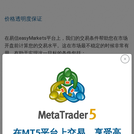
价格透明度保证
在易信easyMarkets平台上，我们的交易条件帮助您在市场
开盘前计算您的交易水平。这在市场最不稳定的时候非常有
用。有助于实现这一目标的条件包括：
固定点差
易信easyMarkets绝不会在交易期间因市场波动而修改点
差。
易信easyMarkets平台上无滑点
除了预先知道您的交易成本外，您也可以放心，您的交易会
在MT5平台上交易，享受高