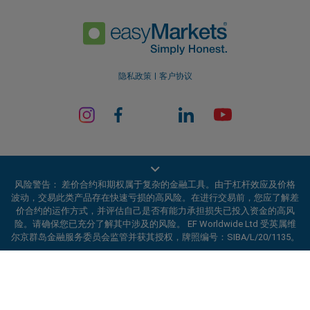
隐私政策
客户协议
风险警告： 差价合约和期权属于复杂的金融工具。由于杠杆效应及价格
波动，交易此类产品存在快速亏损的高风险。在进行交易前，您应了解差
价合约的运作方式，并评估自己是否有能力承担损失已投入资金的高风
EF Worldwide Ltd 获英属维尔京群岛金融服务委员会（Financial Services
险。请确保您已充分了解其中涉及的风险。 EF Worldwide Ltd 受英属维
Commission）授权并受其监管，牌照编号：SIBA/L/20/1135。
尔京群岛金融服务委员会监管并获其授权，牌照编号：SIBA/L/20/1135。
easyMarkets 是 EF Worldwide Ltd 的交易名称，公司注册编号：
2031075。本网站由 EF Worldwide Limited 运营，该公司隶属于 Blue
ard_arrow_left
ard_arrow_left
ard_arrow_left
ard_arrow_left
ard_arrow_left
ard_arrow_left
ard_arrow_left
与我们在线沟通
与我们在线沟通
请发送信息给我们
联系我们
与我们在线沟通
与我们在线沟通
与我们在线沟通
Capital Markets Group。本网站不面向日本和印度居民。
受限地区：
EF Worldwide Ltd 不向某些地区的居民提供服务，包括美国、
你好！欢迎访问易信easyMarkets。如果有
以色列、加拿大不列颠哥伦比亚省、马尼托巴省、魁北克省、安大略省、
MSN信息
call
WhatsApp
1. 扫描下面的二维码
任何疑问，或者需要帮助，请随时联系我们，
阿富汗、白俄罗斯、古巴、伊朗、利比亚、缅甸、尼加拉瓜、朝鲜、巴拿