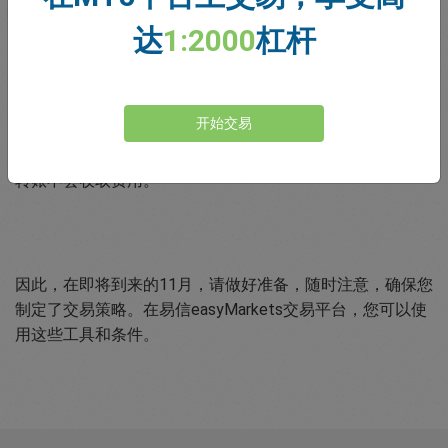
按照您设定的价格执行。
达
1:2000
杠杆
无隐性费用
开始交易
我们的费用是透明的，我们不会强迫客户支付没有展示的费
用。我们对存取款，以及MT4和易信easyMarkets账户之间
转账不会收取费用。
因此，在即将到来的11月，请做好准备，随时注意，确保您
制定了交易策略。在易信easyMarkets交易平台，您可以使
用这些工具和条件。