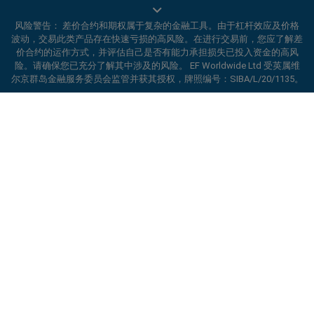
风险警告： 差价合约和期权属于复杂的金融工具。由于杠杆效应及价格
波动，交易此类产品存在快速亏损的高风险。在进行交易前，您应了解差
价合约的运作方式，并评估自己是否有能力承担损失已投入资金的高风
EF Worldwide Ltd 获英属维尔京群岛金融服务委员会（Financial Services
险。请确保您已充分了解其中涉及的风险。 EF Worldwide Ltd 受英属维
Commission）授权并受其监管，牌照编号：SIBA/L/20/1135。
尔京群岛金融服务委员会监管并获其授权，牌照编号：SIBA/L/20/1135。
easyMarkets 是 EF Worldwide Ltd 的交易名称，公司注册编号：
2031075。本网站由 EF Worldwide Limited 运营，该公司隶属于 Blue
ard_arrow_left
ard_arrow_left
ard_arrow_left
ard_arrow_left
ard_arrow_left
ard_arrow_left
ard_arrow_left
与我们在线沟通
与我们在线沟通
请发送信息给我们
联系我们
与我们在线沟通
与我们在线沟通
与我们在线沟通
Capital Markets Group。本网站不面向日本和印度居民。
受限地区：
EF Worldwide Ltd 不向某些地区的居民提供服务，包括美国、
你好！欢迎访问易信easyMarkets。如果有
以色列、加拿大不列颠哥伦比亚省、马尼托巴省、魁北克省、安大略省、
MSN信息
call
WhatsApp
1. 扫描下面的二维码
任何疑问，或者需要帮助，请随时联系我们，
阿富汗、白俄罗斯、古巴、伊朗、利比亚、缅甸、尼加拉瓜、朝鲜、巴拿
希望你在我们的网站获得愉快的体验。
马、俄罗斯联邦、塞舌尔和委内瑞拉。
1. Add the following
easyMarkets
number
1、在facebook上点赞或订阅易信
2. 开始聊天
easyMarkets 是注册商标。版权所有 © 2001– 2026。保留所有权利。
call
+357 25 828 899
to your contact list +357 99 248 926
取消
沟通
easyMarkets
1. 搜索易信easyMarkets 企业QQ 800 128
微信在线客服时间
2. 打开WhatsApp，选择您已添加的号码
208 并添加好友
2、打开MSN信息并找到易信
easyMarkets
周一-周五 8:00-22:00
GMT +2
3、开始聊天
2. 开始聊天
3、开始聊天
请求回电
We accept WhatsApp chat requests
We accept Facebook chat requests
Monday-Thursday: 08:00–21:00
GMT +2
Monday-Thursday: 08:00–21:00
GMT +2
Friday: 08:00–24:00
GMT +2
Friday: 08:00–24:00
GMT +2
Phone support is available 24/5