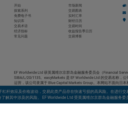
开始
市场新闻
探索系列
交易图表
免费电子书
实时汇率
知识库
财经日历
交易术语
交易时间
经济指标
收益报告季日历
常见问题
交易博客
EF Worldwide Ltd 获英属维尔京群岛金融服务委员会（Financial S
SIBA/L/20/1135。easyMarkets 是 EF Worldwide Ltd 的交易名称
运营，该公司隶属于 Blue Capital Markets Group。本网站不面向
受限地区：
EF Worldwide Ltd 不向某些地区的居民提供服务
由于杠杆效应及价格波动，交易此类产品存在快速亏损的高风险。在进行交
克省、安大略省、阿富汗、白俄罗斯、古巴、伊朗、利比亚、缅甸、
涉及的风险。 EF Worldwide Ltd 受英属维尔京群岛金融服务委员会
拉。
easyMarkets 是注册商标。版权所有 © 2001– 2026。保留所有权利。