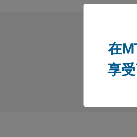
在M
享受