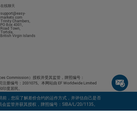
在线聊天
support@easy-
markets.com
Trinity Chambers,
PO Box 4301,
Road Town,
Tortola,
British Virgin Islands
ervices Commission）授权并受其监管，牌照编号：
，公司注册编号：2031075。本网站由 EF Worldwide Limited
日本和印度居民。
，包括美国、以色列、加拿大不列颠哥伦比亚省、马尼托巴省、魁北
易前，您应了解差价合约的运作方式，并评估自己是否
尼加拉瓜、朝鲜、巴拿马、俄罗斯联邦、塞舌尔和委内瑞
监管并获其授权，牌照编号：SIBA/L/20/1135。
keyboard_arrow_left
keyboard_arrow_left
keyboard_arrow_left
keyboard_arrow_left
keyboard_arrow_left
keyboard_arrow_left
keyboard_arrow_left
与我们在线沟通
与我们在线沟通
请发送信息给我们
联系我们
与我们在线沟通
与我们在线沟通
与我们在线沟通
你好！欢迎访问易信easyMarkets。如果有
call
MSN信息
WhatsApp
1. 扫描下面的二维码
任何疑问，或者需要帮助，请随时联系我们，