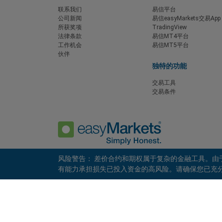
联系我们
易信平台
公司新闻
易信easyMarkets交易App
所获奖项
TradingView
法律条款
易信MT4平台
工作机会
易信MT5平台
伙伴
独特的功能
交易工具
交易条件
风险警告： 差价合约和期权属于复杂的金融工具。
有能力承担损失已投入资金的高风险。请确保您已充分了解其中
隐私政策
客户协议