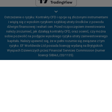
EF Worldwide Ltd posiada licencję wydaną na Brytyjskich Wyspach
Ostrzeżenie o ryzyku: Kontrakty CFD i opcje są złożonymi instrumentami
Dziewiczych przez Financial Services Commission (numer licencji
i wiążą się z wysokim ryzykiem szybkiej utraty środków z powodu
SIBA/L/20/1135). easyMarkets jest nazwą handlową EF Worldwide Ltd,
dźwigni finansowej i wahań cen. Przed rozpoczęciem inwestowania
numer rejestracyjny: 2031075. Niniejsza strona internetowa jest
należy zrozumieć, jak działają kontrakty CFD, oraz ocenić, czy można
prowadzona przez EF Worldwide Limited (część Blue Capital Markets
sobie pozwolić na podjęcie wysokiego ryzyka utraty zainwestowanego
Group). Niniejsza strona internetowa nie jest skierowana do
kapitału. Należy upewnić się, że w pełni rozumie się związane z tym
mieszkańców Japonii i Indii.
ryzyko. EF Worldwide Ltd posiada licencję wydaną na Brytyjskich
Regiony objęte ograniczeniami:
EF Worldwide Ltd nie świadczy
Wyspach Dziewiczych przez Financial Services Commission (numer
usług mieszkańcom niektórych regionów, takich jak Stany Zjednoczone
licencji SIBA/L/20/1135).
Ameryki, Izrael, Kolumbia Brytyjska, Manitoba, Quebec, Ontario,
Afganistan, Białoruś, Kuba, Iran, Libia, Mjanma, Nikaragua, Korea
ard_arrow_left
ard_arrow_left
ard_arrow_left
ard_arrow_left
ard_arrow_left
ard_arrow_left
ard_arrow_left
Porozmawiaj z nami
Porozmawiaj z nami
Wyślij wiadomość
Zadzwoń do nas
Porozmawiaj z nami
Porozmawiaj z nami
Porozmawiaj z nami
Północna, Panama, Federacja Rosyjska, Seszele i Wenezuela.
Cześć! Witamy w easyMarkets. Chcemy
easyMarkets jest zarejestrowanym znakiem towarowym. Copyright ©
Messenger
call
WhatsApp
1. Zeskanuj poniższy kod QR
2001– 2026. Wszelkie prawa zastrzeżone.
tylko dać znać, że w razie jakichkolwiek
pytań lub problemów jesteśmy do Twojej
1. Add the following
easyMarkets
number
dyspozycji. Mamy nadzieję, że Ci się u nas
1 Polub lub śledzić
easyMarkets
na
2. Zacznij rozmowę
call
+357 25 828 899
to your contact list +357 99 248 926
spodoba.
Facebooku
1. Otwórz QQ i znajdź easy-forex 易 信
Akceptujemy prośby WeChat
2. Otwórz WhatsApp i wybierz dodany
(800128208)
2. Otwórz Messenger i znajdź $s
od poniedziałku do piątku 8:00-22:00
GMT
Anuluj
Przejdź na czat
przed chwilą numer
+2
2. Zacznij rozmowę
3. Zacznij rozmowę