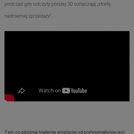
podczas gdy odczyty poniżej 30 oznaczają „strefę
nadmiernej sprzedaży”.
Tym, co odróżnia traderów amatorów od profesjonalistów jest