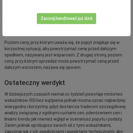
Zacznij handlować już dziś
Czym są wskaźniki wsparcia i oporu?
Poziom ceny, przy którym uważa się, że popyt znajduje się w
korzystnej sytuacji, aby powstrzymać cenę przed dalszym
spadkiem, nazywany jest wsparciem. Z drugiej strony, poziom
ceny, przy którym sprzedaż może powstrzymać cenę przed
dalszym wzrostem, nazywa się oporem.
Ostateczny werdykt
W dzisiejszych czasach niemal co tydzień powstaje mnóstwo
wskaźników. RSI bez wątpienia jednak można uznać najbardziej
wiarygodny i korzystny, gdyż dostarcza traderom szczegółowej
analizy związanej z ogólnymi ruchami cen, odwróceniem cen i
liniami trendu jak również wgląd w scenariusz popytu i podaży.
Zanim jednak spróbujesz swoich sił z tymi wskaźnikami,
zapoznaj się z ich zawiłościami i aspektami technicznymi, aby