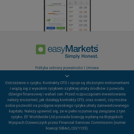
Polityka ochrony prywatności
Umowa
Ostrzeżenie o ryzyku: Kontrakty CFD i opcje są złożonymi instrumentami
i wiążą się z wysokim ryzykiem szybkiej utraty środków z powodu
dźwigni finansowej i wahań cen. Przed rozpoczęciem inwestowania
należy zrozumieć, jak działają kontrakty CFD, oraz ocenić, czy można
sobie pozwolić na podjęcie wysokiego ryzyka utraty zainwestowanego
kapitału. Należy upewnić się, że w pełni rozumie się związane z tym
ryzyko. EF Worldwide Ltd posiada licencję wydaną na Brytyjskich
Wyspach Dziewiczych przez Financial Services Commission (numer
EF Worldwide Ltd posiada licencję wydaną na Brytyjskich Wyspach
licencji SIBA/L/20/1135).
Dziewiczych przez Financial Services Commission (numer licencji