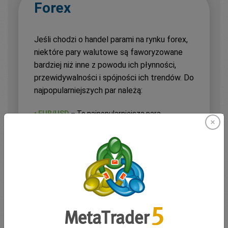
Forex
Jeśli chodzi o handel parami na rynku forex,
niektóre pary walutowe są faworyzowane
bardziej niż inne z powodu ich płynności,
przewidywalności i spójności ich trendów. Do
najpopularniejszych par należą:
• EUR/USD
– To najpopularniejsza para
walutowa na rynku handlowym na świecie. Jej
wysoka płynność i wąskie spready sprawiają, że
jest to najlepszy wybór dla inwestorów
handlujących parami, zwłaszcza że jej trendy są
stosunkowo stabilne i napędzane przez
najważniejsze dane ekonomiczne.
• GBP/USD
– Znana jako „kabel”, ta para jest
również popularna, choć bardziej zmienna niż