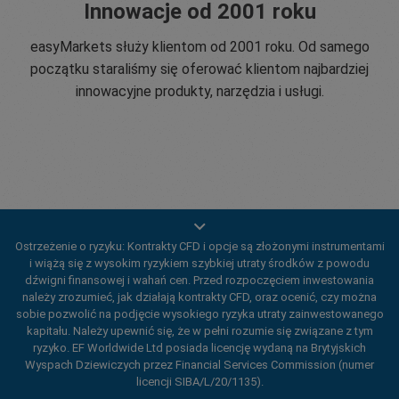
Innowacje od 2001 roku
easyMarkets służy klientom od 2001 roku. Od samego
początku staraliśmy się oferować klientom najbardziej
innowacyjne produkty, narzędzia i usługi.
Ostrzeżenie o ryzyku: Kontrakty CFD i opcje są złożonymi instrumentami
5 gwiazdek w ocenach Trustpilot
i wiążą się z wysokim ryzykiem szybkiej utraty środków z powodu
dźwigni finansowej i wahań cen. Przed rozpoczęciem inwestowania
należy zrozumieć, jak działają kontrakty CFD, oraz ocenić, czy można
Od 2001 roku easyMarkets dokłada wszelkich starań, aby
sobie pozwolić na podjęcie wysokiego ryzyka utraty zainwestowanego
świadczyć najwyższy poziom usług jeśli chodzi o wsparcie
kapitału. Należy upewnić się, że w pełni rozumie się związane z tym
klienta, dostarczać najlepsze narzędzia zarządzania
ryzyko. EF Worldwide Ltd posiada licencję wydaną na Brytyjskich
Wyspach Dziewiczych przez Financial Services Commission (numer
ryzykiem, a także wsparcie klienta 24/5 oraz warunki, które
licencji SIBA/L/20/1135).
pomagają naszym traderom.