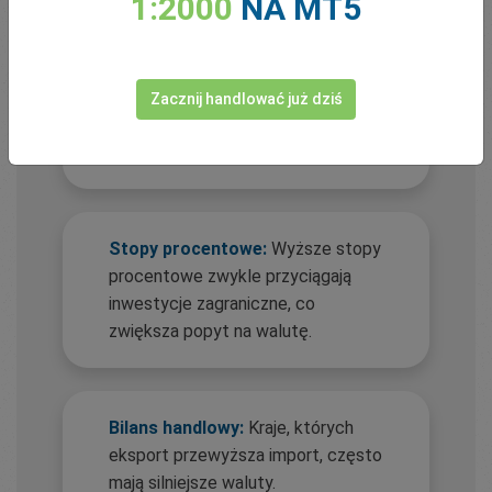
1:2000
NA MT5
Inflacja:
Ogólnie rzecz biorąc, niska
inflacja prowadzi do silniejszej
waluty, ponieważ siła nabywcza
Zacznij handlować już dziś
utrzymuje się na stabilnym
poziomie.
Stopy procentowe:
Wyższe stopy
procentowe zwykle przyciągają
inwestycje zagraniczne, co
zwiększa popyt na walutę.
Bilans handlowy:
Kraje, których
eksport przewyższa import, często
mają silniejsze waluty.