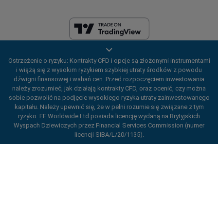
EF Worldwide Ltd posiada licencję wydaną na Brytyjskich Wyspach
Ostrzeżenie o ryzyku: Kontrakty CFD i opcje są złożonymi instrumentami
Dziewiczych przez Financial Services Commission (numer licencji
i wiążą się z wysokim ryzykiem szybkiej utraty środków z powodu
SIBA/L/20/1135). easyMarkets jest nazwą handlową EF Worldwide Ltd,
dźwigni finansowej i wahań cen. Przed rozpoczęciem inwestowania
numer rejestracyjny: 2031075. Niniejsza strona internetowa jest
należy zrozumieć, jak działają kontrakty CFD, oraz ocenić, czy można
prowadzona przez EF Worldwide Limited (część Blue Capital Markets
sobie pozwolić na podjęcie wysokiego ryzyka utraty zainwestowanego
Group). Niniejsza strona internetowa nie jest skierowana do
kapitału. Należy upewnić się, że w pełni rozumie się związane z tym
mieszkańców Japonii i Indii.
ryzyko. EF Worldwide Ltd posiada licencję wydaną na Brytyjskich
Regiony objęte ograniczeniami:
EF Worldwide Ltd nie świadczy
Wyspach Dziewiczych przez Financial Services Commission (numer
usług mieszkańcom niektórych regionów, takich jak Stany Zjednoczone
licencji SIBA/L/20/1135).
Ameryki, Izrael, Kolumbia Brytyjska, Manitoba, Quebec, Ontario,
Afganistan, Białoruś, Kuba, Iran, Libia, Mjanma, Nikaragua, Korea
ard_arrow_left
ard_arrow_left
ard_arrow_left
ard_arrow_left
ard_arrow_left
ard_arrow_left
ard_arrow_left
Porozmawiaj z nami
Porozmawiaj z nami
Wyślij wiadomość
Zadzwoń do nas
Porozmawiaj z nami
Porozmawiaj z nami
Porozmawiaj z nami
Północna, Panama, Federacja Rosyjska, Seszele i Wenezuela.
Cześć! Witamy w easyMarkets. Chcemy
easyMarkets jest zarejestrowanym znakiem towarowym. Copyright ©
Messenger
call
WhatsApp
1. Zeskanuj poniższy kod QR
2001– 2026. Wszelkie prawa zastrzeżone.
tylko dać znać, że w razie jakichkolwiek
pytań lub problemów jesteśmy do Twojej
1. Add the following
easyMarkets
number
dyspozycji. Mamy nadzieję, że Ci się u nas
1 Polub lub śledzić
easyMarkets
na
2. Zacznij rozmowę
call
+357 25 828 899
to your contact list +357 99 248 926
spodoba.
Facebooku
1. Otwórz QQ i znajdź easy-forex 易 信