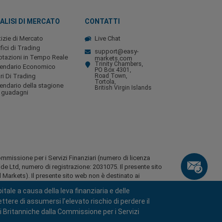
ALISI DI MERCATO
CONTATTI
izie di Mercato
Live Chat
fici di Trading
support@easy-
tazioni in Tempo Reale
markets.com
Trinity Chambers,
lendario Economico
PO Box 4301,
ri Di Trading
Road Town,
Tortola,
endario della stagione
British Virgin Islands
 guadagni
ommissione per i Servizi Finanziari (numero di licenza
Ltd, numero di registrazione: 2031075. Il presente sito
Markets). Il presente sito web non è destinato ai
tale a causa della leva finanziaria e delle
 residenti di alcune regioni, quali gli Stati Uniti
tere di assumersi l’elevato rischio di perdere il
o, l'Afghanistan, la Bielorussia, Cuba, l'Iran, la Libia, il
ni Britanniche dalla Commissione per i Servizi
a, le Seychelles e il Venezuela.