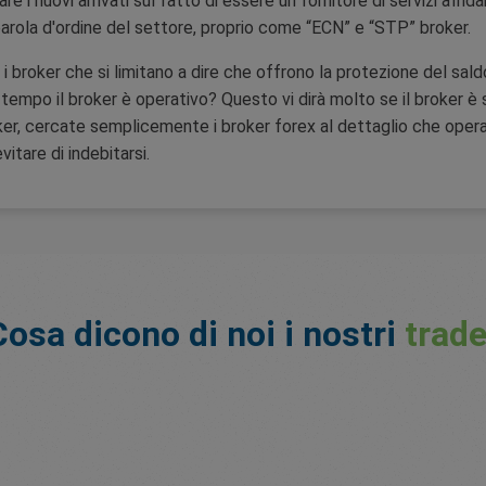
 nuovi arrivati sul fatto di essere un fornitore di servizi affidabil
parola d'ordine del settore, proprio come “ECN” e “STP” broker.
i broker che si limitano a dire che offrono la protezione del sald
empo il broker è operativo? Questo vi dirà molto se il broker è
roker, cercate semplicemente i broker forex al dettaglio che ope
itare di indebitarsi.
Cosa dicono di noi i nostri
trade