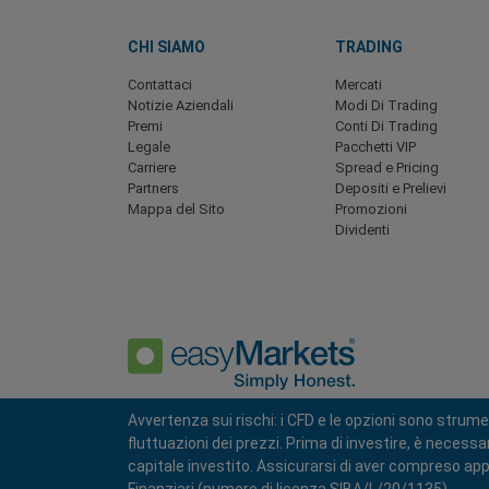
CHI SIAMO
TRADING
Contattaci
Mercati
Notizie Aziendali
Modi Di Trading
Premi
Conti Di Trading
Legale
Pacchetti VIP
Carriere
Spread e Pricing
Partners
Depositi e Prelievi
Mappa del Sito
Promozioni
Dividenti
Avvertenza sui rischi: i CFD e le opzioni sono strume
fluttuazioni dei prezzi. Prima di investire, è necess
Politica sulla Privacy
Termimi e Condizioni
capitale investito. Assicurarsi di aver compreso appi