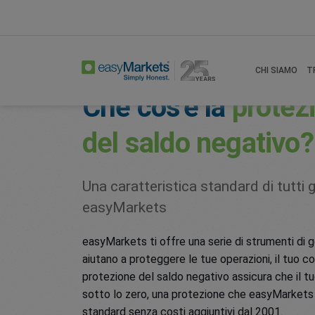
Home
Trading Conditions
Negative Balanc
CHI SIAMO
T
Che cos'è la
protez
del saldo negativo?
Una caratteristica standard di tutti 
easyMarkets
easyMarkets ti offre una serie di strumenti di g
aiutano a proteggere le tue operazioni, il tuo con
protezione del saldo negativo assicura che il 
sotto lo zero, una protezione che easyMarkets
standard senza costi aggiuntivi dal 2001.