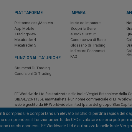
PIATTAFORME
IMPARA
AN
Piattarma easyMarkets
Inizia ad Imparare
Not
App Mobile
Scopri la Serie
Gra
TradingView
eBooks Gratuiti
Quo
Metatrader 4
Conoscenza di Base
Ca
Metatrader 5
Glossario di Trading
Ora
Indicatori Economici
Cal
dei
FAQ
FUNZIONALITA' UNICHE
Strumenti Di Trading
Condizioni Di Trading
EF Worldwide Ltd è autorizzata nelle Isole Vergini Britanniche dalla C
SIBA/L/20/1135). easyMarkets è un nome commerciale di EF Worldwide 
web è gestito da EF Worldwide Limited (parte del gruppo Blue Capital 
residenti in Giappone e in India.
nti complessi e comportano un elevato rischio di perdita rapida del capi
Aree soggette a restrizioni:
EF Worldwide Ltd non fornisce servizi ai
ario comprendere il funzionamento dei CFD e valutare se ci si può permet
d'America, Israele, la Columbia Britannica, il Manitoba, il Québec, l'Ontari
eno i rischi connessi. EF Worldwide Ltd è autorizzata nelle Isole Vergi
Myanmar, il Nicaragua, la Corea del Nord, Panama, la Federazione Russ