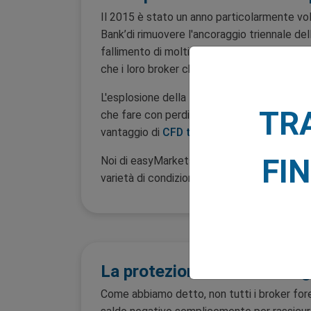
Il 2015 è stato un anno particolarmente volat
Bank’di rimuovere l'ancoraggio triennale de
fallimento di molti broker, mentre altri si s
che i loro broker chiedessero il pagamento d
L'esplosione della BNS nel gennaio 2015 ha e
TR
che fare con perdite che superano il capita
vantaggio di
CFD trading
è che attira person
FI
Noi di easyMarkets siamo consapevoli che l'on
varietà di condizioni di mercato spetta a noi
La protezione del saldo neg
Come abbiamo detto, non tutti i broker fore