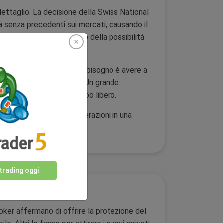
 dettaglio. La decisione della Swiss National
à senza precedenti sui mercati, causando il
er sono rimasti all'oscuro della possibilità
a cosa di cui un trader ha bisogno è avere a
rcato forex al dettaglio. Un grande
 che fanno trading nel tempo libero.
onere di facilitare le operazioni in una
ontro i bilanci negativi.
 trading oggi
oker affermano di offrire la protezione del