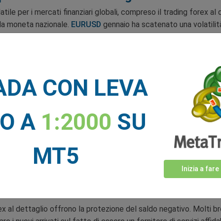
ile per i mercati finanziari globali, compreso il trading forex al
lla moneta nazionale.
EURUSD
gennaio ha scatenato una volatilit
ono dati da fare per ottenere un salvataggio. Nel frattempo, i trad
ei saldi negativi.
videnziato l'importanza di proteggere il saldo garantito. L'ultim
ADA CON LEVA
le investito, soprattutto se si considera la composizione del me
e di tutti i ceti sociali, compresi i “social”trader e altri profani
NO A
1:2000
SU
ere di ricercare e scegliere le operazioni spetta al trader, ma l'
, il broker. Per questo motivo offriamo una protezione garantita c
MT5
Inizia a fare
ativo dice molto di un broker
x al dettaglio offrono la protezione del saldo negativo. Molti br