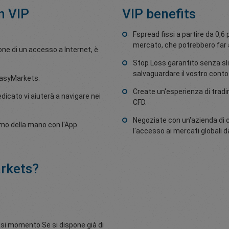
n VIP
VIP benefits
Fspread fissi a partire da 0,6 
mercato, che potrebbero far a
ne di un accesso a Internet, è
Stop Loss garantito senza 
salvaguardare il vostro conto
 easyMarkets.
Create un'esperienza di tradi
icato vi aiuterà a navigare nei
CFD.
Negoziate con un'azienda di c
mo della mano con l'App
l'accesso ai mercati globali d
rkets?
asi momento Se si dispone già di