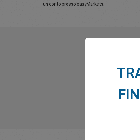
un conto presso easyMarkets.
TR
FI