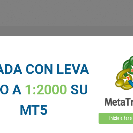
Cosa dicono di noi i nostri
trade
ADA CON LEVA
NO A
1:2000
SU
MT5
Inizia a fare