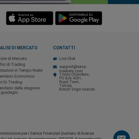
ALISI DI MERCATO
CONTATTI
izie di Mercato
Live Chat
fici di Trading
support@easy-
tazioni in Tempo Reale
markets.com
Trinity Chambers,
lendario Economico
PO Box 4301,
ri Di Trading
Road Town,
Tortola,
endario della stagione
British Virgin Islands
 guadagni
ommissione per i Servizi Finanziari (numero di licenza
Ltd, numero di registrazione: 2031075. Il presente sito