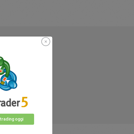
r
 trading oggi