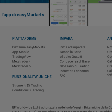
n l'app di easyMarkets
PIATTAFORME
IMPARA
AN
Piattarma easyMarkets
Inizia ad Imparare
Not
App Mobile
Scopri la Serie
Gra
TradingView
eBooks Gratuiti
Quo
Metatrader 4
Conoscenza di Base
Ca
Metatrader 5
Glossario di Trading
Ora
Indicatori Economici
Cal
dei
FAQ
FUNZIONALITA' UNICHE
Strumenti Di Trading
Condizioni Di Trading
EF Worldwide Ltd è autorizzata nelle Isole Vergini Britanniche dalla C
SIBA/L/20/1135). easyMarkets è un nome commerciale di EF Worldwide 