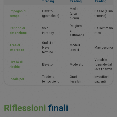
Trading
Trading
Trading
Medio
Impegno di
Elevato
Basso (a lungo
(alcuni
tempo
(giornaliero)
termine)
giorni)
Da giorni
Periodo di
Solo
Da settimane a
a
detenzione
intraday
mesi
settimane
Grafici a
Area di
Modelli
breve
Macroeconomi
interesse
tecnici
termine
Variabile
Livello di
Elevato
Moderato
(dipende dalla
rischio
leva finanziaria
Trader a
Orari
Investitori
Ideale per
tempo pieno
flessibili
pazienti
Riflessioni
finali