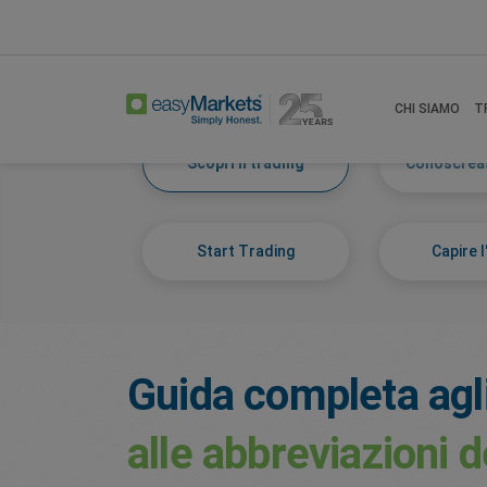
Home
Learn Centre
Discover Trading
CHI SIAMO
T
Scopri il trading
Conosci ea
Start Trading
Capire l
Guida completa agl
alle abbreviazioni d