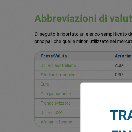
Abbreviazioni di valu
Di seguito è riportato un elenco semplificato de
principali che quelle minori utilizzate nel merca
Paese/Valuta
Acronim
Dollaro australiano
AUD
Sterlina britannica
GBP
Euro
EUR
Yen giapponese
JPY
Franco svizzero
CHF
TR
Dollaro USA
USD
Afghani afghano
AFN