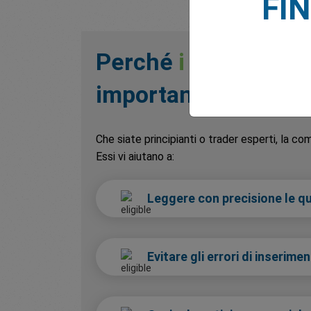
FI
Vedi tutto
Perché
i codici dell
importanti nel tradi
Che siate principianti o trader esperti, la c
Essi vi aiutano a:
Leggere con precisione le qu
Evitare gli errori di inserimen