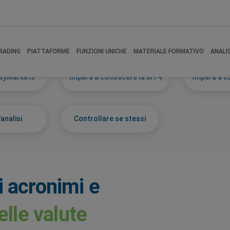
RADING
PIATTAFORME
FUNZIONI UNICHE
MATERIALE FORMATIVO
ANALI
syMarkets
Impara a conoscere la MT4
Impara a c
'analisi
Controllare se stessi
i acronimi e
elle valute