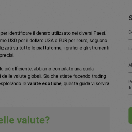
C
er identificare il denaro utilizzato nei diversi Paesi.
ome USD per il dollaro USA o EUR per l'euro, seguono
zzati su tutte le piattaforme, i grafici e gli strumenti
L
precisi.
A
do più efficiente, abbiamo compilato una guida
 delle valute globali. Sia che stiate facendo trading
P
 esplorando le
valute esotiche
, questa guida vi servirà
t
elle valute?