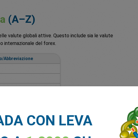
ta
(A–Z)
lle valute globali attive. Questo include sia le valute
to internazionale del forex.
o/Abbreviazione
ADA CON LEVA