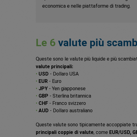
economica e nelle piattaforme di trading.
Le 6
valute più scamb
Queste sono le valute più liquide e più scamb
valute principali:
•
USD
- Dollaro USA
•
EUR
- Euro
•
JPY
- Yen giapponese
•
GBP
- Sterlina britannica
•
CHF
- Franco svizzero
•
AUD
- Dollaro australiano
Queste valute sono tipicamente accoppiate tra 
principali coppie di valute
, come
EUR/USD, G