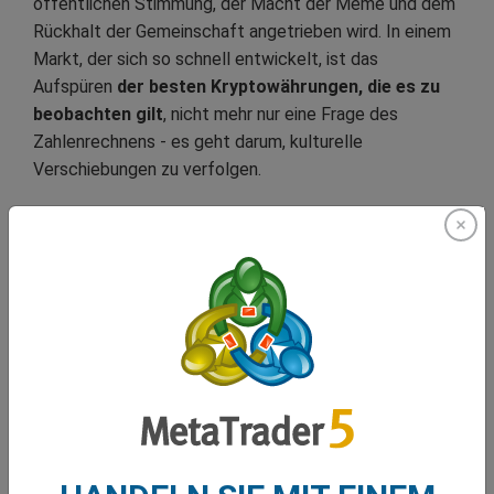
öffentlichen Stimmung, der Macht der Meme und dem
Rückhalt der Gemeinschaft angetrieben wird. In einem
Markt, der sich so schnell entwickelt, ist das
Aufspüren
der besten Kryptowährungen, die es zu
beobachten gilt
, nicht mehr nur eine Frage des
Zahlenrechnens - es geht darum, kulturelle
Verschiebungen zu verfolgen.
In diesem Klima ist eine breit angelegte Strategie, die
sowohl Altcoins als auch aufstrebende Token
berücksichtigt, der Schlüssel, um den
nächsten
Altcoin mit der besten Wertentwicklung
zu finden.
Denn wenn
Dogecoin
einmal
Bitcoin übertroffen hat
,
könnte ein anderer Coin - vielleicht die nächste virale
Sensation - dasselbe tun.
Bei Kryptowährungen ist alles möglich, und das Jahr
2025 hat das mehr denn je bewiesen