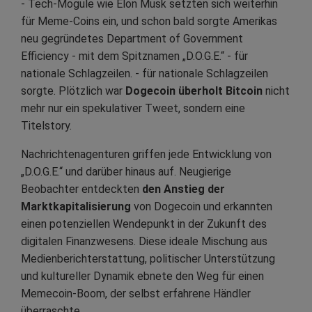
- Tech-Mogule wie Elon Musk setzten sich weiterhin
für Meme-Coins ein, und schon bald sorgte Amerikas
neu gegründetes Department of Government
Efficiency - mit dem Spitznamen „D.O.G.E.“ - für
nationale Schlagzeilen. - für nationale Schlagzeilen
sorgte. Plötzlich war
Dogecoin überholt Bitcoin
nicht
mehr nur ein spekulativer Tweet, sondern eine
Titelstory.
Nachrichtenagenturen griffen jede Entwicklung von
„D.O.G.E.“ und darüber hinaus auf. Neugierige
Beobachter entdeckten
den Anstieg der
Marktkapitalisierung
von Dogecoin und erkannten
einen potenziellen Wendepunkt in der Zukunft des
digitalen Finanzwesens. Diese ideale Mischung aus
Medienberichterstattung, politischer Unterstützung
und kultureller Dynamik ebnete den Weg für einen
Memecoin-Boom, der selbst erfahrene Händler
überraschte.