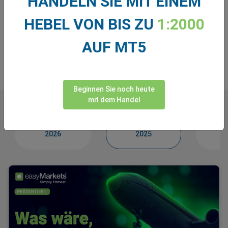
HANDELN SIE MIT EINEM
HEBEL VON BIS ZU
1:2000
Garen Meserlian
Leiter Marketing
AUF MT5
Beginnen Sie noch heute
mit dem Handel
2026
2025