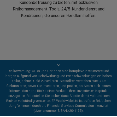
Kundenbetreuung zu bieten, mit exklusiven
Risikomanagement-Tools, 24/5-Kundendienst und
Konditionen, die unseren Händlern helfen.
Handeln Sie mobil
Risikowarnung: CFDs und Optionen sind komplexe Instrumente und
bergen aufgrund von Hebelwirkung und Preisschwankungen ein hohes
easyMarkets innovative und intuitive App ermöglicht
Risiko, schnell Geld zu verlieren. Sie sollten verstehen, wie CFDs
Ihnen, auf jedem iOS- oder Android-Gerät zu handeln
funktionieren, bevor Sie investieren, und prüfen, ob Sie es sich leisten
und verschafft Ihnen so überall und jederzeit Zugang
können, das hohe Risiko eines Verlusts Ihres investierten Kapitals
einzugehen. Bitte stellen Sie sicher, dass Sie die damit verbundenen
zu den Märkten.
Risiken vollständig verstehen. EF Worldwide Ltd ist auf den Britischen
Jungferninseln durch die Financial Services Commission lizenziert
(Lizenznummer SIBA/L/20/1135).