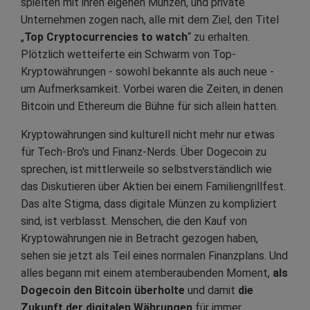
spielten mit ihren eigenen Münzen, und private
Unternehmen zogen nach, alle mit dem Ziel, den Titel
„
Top Cryptocurrencies to watch
“ zu erhalten.
Plötzlich wetteiferte ein Schwarm von Top-
Kryptowährungen - sowohl bekannte als auch neue -
um Aufmerksamkeit. Vorbei waren die Zeiten, in denen
Bitcoin und Ethereum die Bühne für sich allein hatten.
Kryptowährungen sind kulturell nicht mehr nur etwas
für Tech-Bro's und Finanz-Nerds. Über Dogecoin zu
sprechen, ist mittlerweile so selbstverständlich wie
das Diskutieren über Aktien bei einem Familiengrillfest.
Das alte Stigma, dass digitale Münzen zu kompliziert
sind, ist verblasst. Menschen, die den Kauf von
Kryptowährungen nie in Betracht gezogen haben,
sehen sie jetzt als Teil eines normalen Finanzplans. Und
alles begann mit einem atemberaubenden Moment,
als
Dogecoin den Bitcoin überholte
und damit
die
Zukunft der digitalen Währungen
für immer