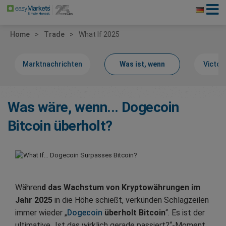
Home
Trade
What If 2025
Marktnachrichten
Was ist, wenn
Victor
Was wäre, wenn... Dogecoin
Bitcoin überholt?
Währen
d das Wachstum von Kryptowährungen im
Jahr 2025
in die Höhe schießt, verkünden Schlagzeilen
immer wieder „
Dogecoin
überholt Bitcoin
“. Es ist der
ultimative „Ist das wirklich gerade passiert?“-Moment