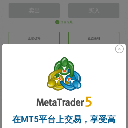
卖出
买入
资金充足
止损价格
止盈价格
注册交易账户
账户管理
账户
账户余额
0.00
在MT5平台上交易，享受高
我的赠金
0.00
未结利润/亏损总额
0.00