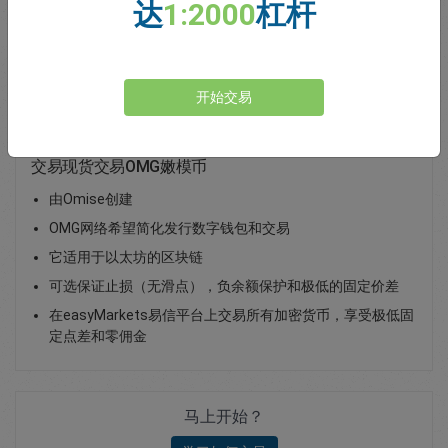
达
1:2000
杠杆
Total Premium
0.00
存款
开始交易
交易现货交易OMG嫩模币
由Omise创建
OMG网络希望简化发行数字钱包和交易
它适用于以太坊的区块链
可选保证止损（无滑点），负余额保护和极低的固定价差
在easyMarkets易信平台上交易所有加密货币，享受极低固
定点差和零佣金
马上开始？