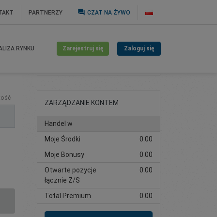
question_answer
TAKT
PARTNERZY
CZAT NA ŻYWO
Zarejestruj się
Zaloguj się
ALIZA RYNKU
Otwórz konto
tość
ZARZĄDZANIE KONTEM
Handel w
Moje Środki
0.00
Moje Bonusy
0.00
Otwarte pozycje
0.00
łącznie Z/S
Total Premium
0.00