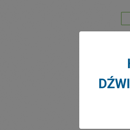
AKTU
DŹW