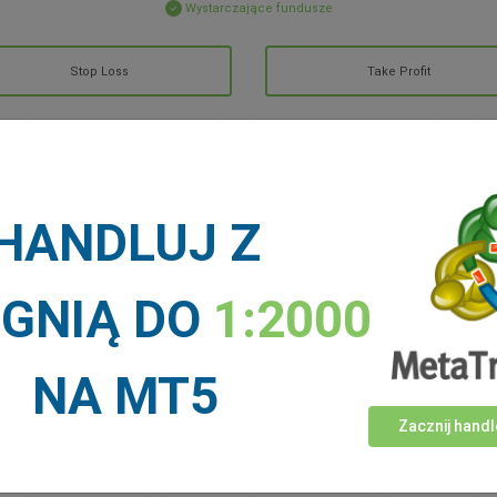
Wystarczające fundusze
Stop Loss
Take Profit
ALNOŚCI RYNKOWE
HANDLUJ Z
Więcej >
IGNIĄ DO
1:2000
NA MT5
Zacznij handl