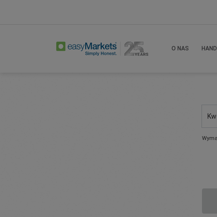
O NAS
HAND
Kw
Wyma