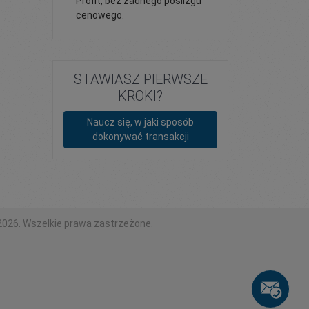
Profit, bez żadnego poślizgu
cenowego.
STAWIASZ PIERWSZE
KROKI?
Naucz się, w jaki sposób
dokonywać transakcji
2026. Wszelkie prawa zastrzeżone.