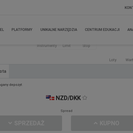
KON
EL
PLATFORMY
UNIKALNE NARZĘDZIA
CENTRUM EDUKACJI
AN
Instrumenty
Limit
Stop
Loty
War
ota
gany depozyt:
NZD/DKK
Spread
SPRZEDAŻ
KUPNO