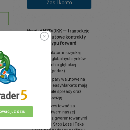
Zasil konto
Handluj NZD/DKK — transakcje
spot lub walutowe kontrakty
terminowe typu forward
Handluj walutami i uzyskaj
dostęp do globalnych rynków
finansowych o głębokiej
płynności (podaż).
Wszystkie pary walutowe na
platformie easyMarkets mają
wąskie, stałe spready oraz
zerową prowizję.
Zacznij inwestować za
ować już dziś
pośrednictwem naszej
platformy z gwarantowanymi
zleceniami Stop Loss i Take