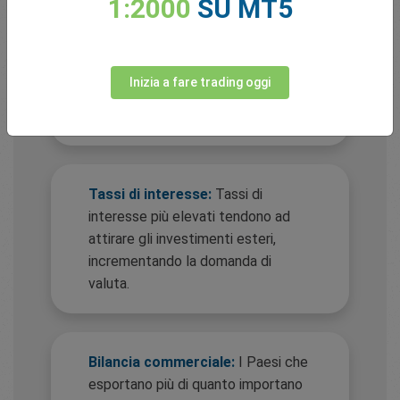
1:2000
SU MT5
Inflazione:
In genere, un'inflazione
più bassa porta a una valuta più
Inizia a fare trading oggi
forte, poiché il potere d'acquisto
rimane stabile.
Tassi di interesse:
Tassi di
interesse più elevati tendono ad
attirare gli investimenti esteri,
incrementando la domanda di
valuta.
Bilancia commerciale:
I Paesi che
esportano più di quanto importano