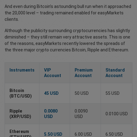
And even during Bitcoin’s astounding bull run when it approached
the 20,000 level – trading remained enabled for easyMarkets
clients.
Although the publicity surrounding cryptocurrencies has slightly
diminished – they still remain very attractive assets. This is one
of the reasons, easyMarkets recently lowered the spreads of
the three major crypto currencies Bitcoin, Ripple and Ethereum.
Instruments
VIP
Premium
Standard
Account
Account
Account
Bitcoin
50 USD
55 USD
45 USD
(BTC/USD)
Ripple
0.0080
0.0090
0.0100 USD
(XRP/USD)
USD
USD
Ethereum
5.50 USD
6.00 USD
6.50 USD