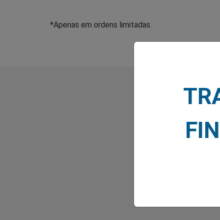
*Apenas em ordens limitadas.
TR
FI