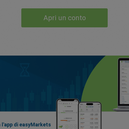
Apri un conto
n l'app di easyMarkets