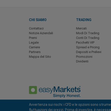
CHI SIAMO
TRADING
Contattaci
Mercati
Notizie Aziendali
Modi Di Trading
Premi
Conti Di Trading
Legale
Pacchetti VIP
Carriere
Spread e Pricing
Partners
Depositi e Prelievi
Mappa del Sito
Promozioni
Dividenti
Avvertenza sui rischi: i CFD e le opzioni sono strume
fluttuazioni dei prezzi. Prima di investire, è necess