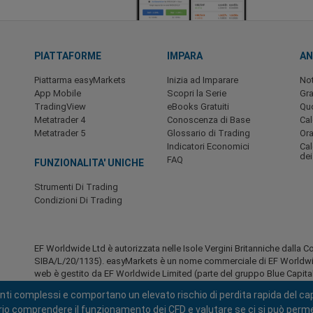
PIATTAFORME
IMPARA
AN
Piattarma easyMarkets
Inizia ad Imparare
Not
App Mobile
Scopri la Serie
Gra
TradingView
eBooks Gratuiti
Quo
Metatrader 4
Conoscenza di Base
Ca
Metatrader 5
Glossario di Trading
Ora
Indicatori Economici
Cal
dei
FAQ
FUNZIONALITA' UNICHE
Strumenti Di Trading
Condizioni Di Trading
EF Worldwide Ltd è autorizzata nelle Isole Vergini Britanniche dalla C
SIBA/L/20/1135). easyMarkets è un nome commerciale di EF Worldwide 
web è gestito da EF Worldwide Limited (parte del gruppo Blue Capital 
residenti in Giappone e in India.
nti complessi e comportano un elevato rischio di perdita rapida del capi
Aree soggette a restrizioni:
EF Worldwide Ltd non fornisce servizi ai
ario comprendere il funzionamento dei CFD e valutare se ci si può permet