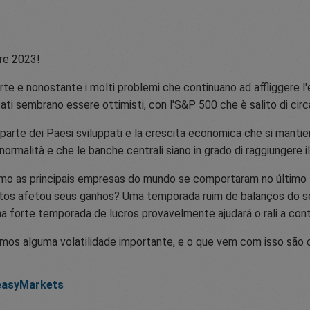
tre 2023!
porte e nonostante i molti problemi che continuano ad affliggere l'
ercati sembrano essere ottimisti, con l'S&P 500 che è salito di ci
 parte dei Paesi sviluppati e la crescita economica che si mantien
rmalità e che le banche centrali siano in grado di raggiungere il 
mo as principais empresas do mundo se comportaram no último 
altos afetou seus ganhos? Uma temporada ruim de balanços do 
 forte temporada de lucros provavelmente ajudará o rali a conti
mos alguma volatilidade importante, e o que vem com isso são
 easyMarkets