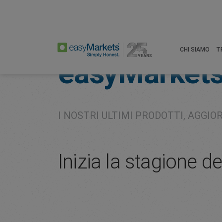
Home
About
Company
CHI SIAMO
T
easyMarket
I NOSTRI ULTIMI PRODOTTI, AGGIO
Inizia la stagione d