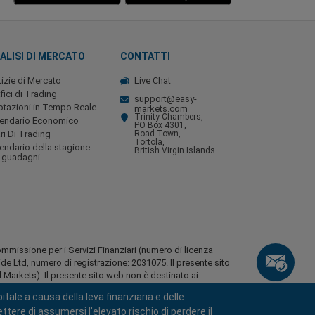
ALISI DI MERCATO
CONTATTI
izie di Mercato
Live Chat
fici di Trading
support@easy-
tazioni in Tempo Reale
markets.com
Trinity Chambers,
lendario Economico
PO Box 4301,
ri Di Trading
Road Town,
Tortola,
endario della stagione
British Virgin Islands
 guadagni
ommissione per i Servizi Finanziari (numero di licenza
Ltd, numero di registrazione: 2031075. Il presente sito
Markets). Il presente sito web non è destinato ai
tale a causa della leva finanziaria e delle
 residenti di alcune regioni, quali gli Stati Uniti
tere di assumersi l’elevato rischio di perdere il