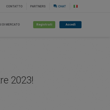
question_answer
CONTATTO
PARTNERS
CHAT
Registrati
Accedi
SI DI MERCATO
tre 2023!