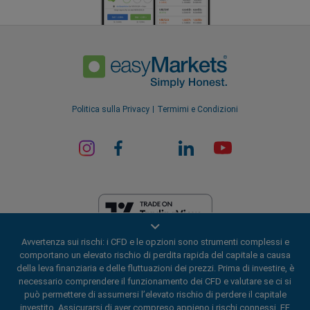
Politica sulla Privacy
Termimi e Condizioni
Avvertenza sui rischi: i CFD e le opzioni sono strumenti complessi e
EF Worldwide Ltd è autorizzata nelle Isole Vergini Britanniche dalla
comportano un elevato rischio di perdita rapida del capitale a causa
Commissione per i Servizi Finanziari (numero di licenza
della leva finanziaria e delle fluttuazioni dei prezzi. Prima di investire, è
SIBA/L/20/1135). easyMarkets è un nome commerciale di EF Worldwide
necessario comprendere il funzionamento dei CFD e valutare se ci si
Ltd, numero di registrazione: 2031075. Il presente sito web è gestito da
può permettere di assumersi l’elevato rischio di perdere il capitale
EF Worldwide Limited (parte del gruppo Blue Capital Markets). Il
investito. Assicurarsi di aver compreso appieno i rischi connessi. EF
presente sito web non è destinato ai residenti in Giappone e in India.