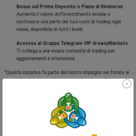
Bonus sul Primo Deposito o Piano di Rimborso
:
Aumenta il valore dell’investimento iniziale o
restituisce una parte dei tuoi costi di trading ogni
mese, disponibile in tutti i livelli.
Accesso al Gruppo Telegram VIP di easyMarkets
:
Ti collega a una vivace comunità di trading per
aggiornamenti e interazione.
“Questa iniziativa fa parte del nostro impegno nel fornire ai
nostri clienti non solo gli strumenti di cui hanno bisogno per
avere successo nel trading, ma anche esperienze che
arricchiscono le proprie vite al di là dei mercati”, aggiunge il
sig. O'Brien. “L’abbonamento per i candidati idonei è
semplice e accessibile online sulla nostra pagina web
dedicata”, continua il sig. O'Brien. “Questa iniziativa fa parte
del nostro impegno nel fornire ai nostri clienti una struttura
di supporto conveniente per tutti e personalizzata dal