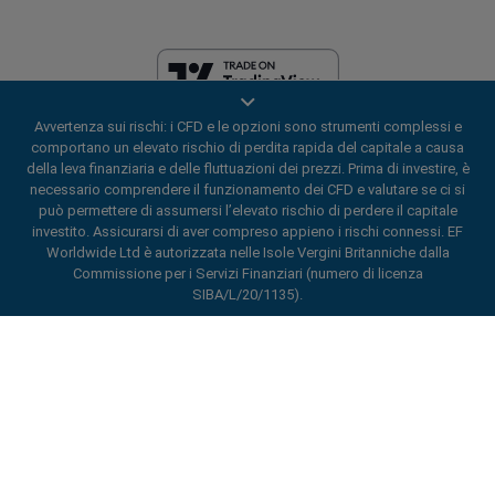
Avvertenza sui rischi: i CFD e le opzioni sono strumenti complessi e
EF Worldwide Ltd è autorizzata nelle Isole Vergini Britanniche dalla
comportano un elevato rischio di perdita rapida del capitale a causa
Commissione per i Servizi Finanziari (numero di licenza
della leva finanziaria e delle fluttuazioni dei prezzi. Prima di investire, è
SIBA/L/20/1135). easyMarkets è un nome commerciale di EF Worldwide
necessario comprendere il funzionamento dei CFD e valutare se ci si
Ltd, numero di registrazione: 2031075. Il presente sito web è gestito da
può permettere di assumersi l’elevato rischio di perdere il capitale
EF Worldwide Limited (parte del gruppo Blue Capital Markets). Il
investito. Assicurarsi di aver compreso appieno i rischi connessi. EF
presente sito web non è destinato ai residenti in Giappone e in India.
Worldwide Ltd è autorizzata nelle Isole Vergini Britanniche dalla
Aree soggette a restrizioni:
EF Worldwide Ltd non fornisce servizi ai
Commissione per i Servizi Finanziari (numero di licenza
residenti di alcune regioni, quali gli Stati Uniti d'America, Israele, la
SIBA/L/20/1135).
Columbia Britannica, il Manitoba, il Québec, l'Ontario, l'Afghanistan, la
Bielorussia, Cuba, l'Iran, la Libia, il Myanmar, il Nicaragua, la Corea del
ard_arrow_left
ard_arrow_left
ard_arrow_left
ard_arrow_left
ard_arrow_left
ard_arrow_left
ard_arrow_left
Chatta con noi
Chatta con noi
Inviaci un messaggio
Chiamaci
Chatta con noi
Chatta con noi
Chatta con noi
Nord, Panama, la Federazione Russa, le Seychelles e il Venezuela.
Ciao! Benvenuto in easyMarkets. Ti voglio
easyMarkets è un marchio registrato. Copyright © 2001 - 2026. Tutti i
Messenger
call
WhatsApp
1. Scannerizzare il seguente codice QR
diritti riservati.
solo informare del fatto che siamo qui se
hai qualche domanda o se hai bisogno di
1. Add the following
easyMarkets
number
assistenza. Spero la tua visita ti piaccia.
1. Metti mi piace o segui
easyMarkets
su
2. Inizia a chattare!
call
+357 25 828 899
to your contact list +357 99 248 926
Facebook
1. Apri QQ e trova easy forex 易信
Accettiamo richieste su WeChat