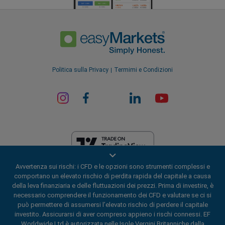
Politica sulla Privacy
Termimi e Condizioni
Avvertenza sui rischi: i CFD e le opzioni sono strumenti complessi e
EF Worldwide Ltd è autorizzata nelle Isole Vergini Britanniche dalla
comportano un elevato rischio di perdita rapida del capitale a causa
Commissione per i Servizi Finanziari (numero di licenza
della leva finanziaria e delle fluttuazioni dei prezzi. Prima di investire, è
SIBA/L/20/1135). easyMarkets è un nome commerciale di EF Worldwide
necessario comprendere il funzionamento dei CFD e valutare se ci si
Ltd, numero di registrazione: 2031075. Il presente sito web è gestito da
può permettere di assumersi l’elevato rischio di perdere il capitale
EF Worldwide Limited (parte del gruppo Blue Capital Markets). Il
investito. Assicurarsi di aver compreso appieno i rischi connessi. EF
presente sito web non è destinato ai residenti in Giappone e in India.
Worldwide Ltd è autorizzata nelle Isole Vergini Britanniche dalla