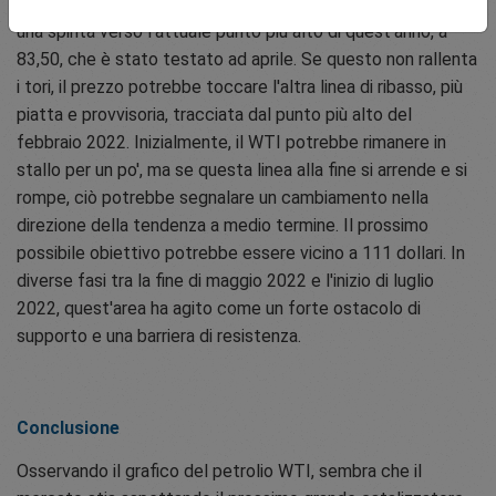
precedenza venisse infranta, ciò potrebbe porre le basi per
una spinta verso l'attuale punto più alto di quest'anno, a
83,50, che è stato testato ad aprile. Se questo non rallenta
i tori, il prezzo potrebbe toccare l'altra linea di ribasso, più
piatta e provvisoria, tracciata dal punto più alto del
febbraio 2022. Inizialmente, il WTI potrebbe rimanere in
stallo per un po', ma se questa linea alla fine si arrende e si
rompe, ciò potrebbe segnalare un cambiamento nella
direzione della tendenza a medio termine. Il prossimo
possibile obiettivo potrebbe essere vicino a 111 dollari. In
diverse fasi tra la fine di maggio 2022 e l'inizio di luglio
2022, quest'area ha agito come un forte ostacolo di
supporto e una barriera di resistenza.
Conclusione
Osservando il grafico del petrolio WTI, sembra che il