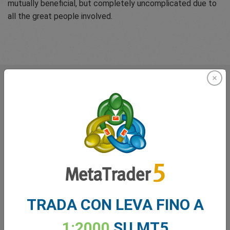
mutually beneficial, but completely uncomplicated due to
all the great people involved.
Cosa dicono di noi i nostri
trader
TRADA CON LEVA FINO A
1:2000
SU MT5