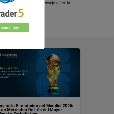
pital están dejando un mensaje claro: la
 operar hoy
Impacto Económico del Mundial 2026:
Los Mercados Detrás del Mayor
Evento Futbolístico