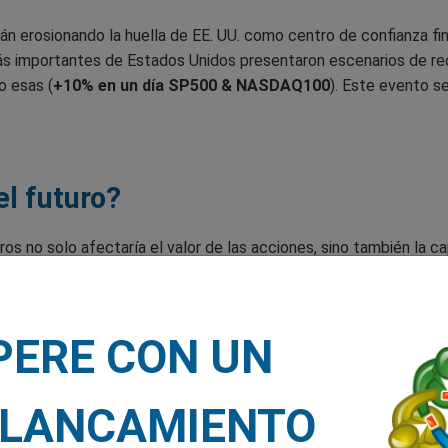
tán erosionando la huella de EE. UU. como centro de confianza fi
ás importantes de Estados Unidos presentaron escenarios de rec
o esas (
+10% en un día SP500 & NASDAQ100
). Este evento se
el futuro?
ros no solo afectaría el valor de las acciones, sino también la ca
ólar como moneda de reserva mundial. Además, podría empujar a 
hina y Rusia.
PERE CON UN
incipio del fin del dominio financie
LANCAMIENTO
imple episodio pasajero, sino un reflejo profundo de la percepció