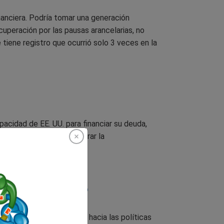
nanciera. Podría tomar una generación
uperación por las pausas arancelarias, no
 tiene registro que ocurrió solo 3 veces en la
pacidad de EE. UU. para financiar su deuda,
otras economías a acelerar la
ro de EE. UU.?
n de riesgo internacional hacia las políticas