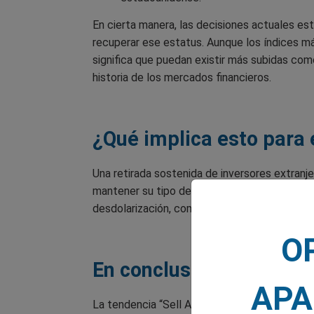
En cierta manera, las decisiones actuales es
recuperar ese estatus. Aunque los índices m
significa que puedan existir más subidas com
historia de los mercados financieros.
¿Qué implica esto para 
Una retirada sostenida de inversores extranje
mantener su tipo de cambio y conservar el d
desdolarización, como ya lo están haciendo C
O
En conclusión: ¿Es el pr
APA
La tendencia “Sell America” podría no ser un s