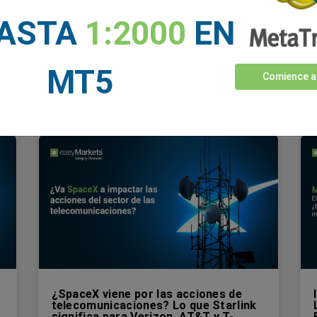
nto para declarar una crisis estructural, los movimientos de ca
HASTA
1:2000
EN
 largo plazo, no con decisiones improvisadas.
MT5
Comience a
¿SpaceX viene por las acciones de
telecomunicaciones? Lo que Starlink
significa para Verizon, AT&T y T-