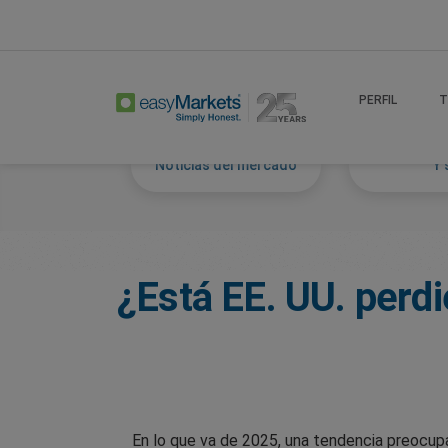
Home
Trade
Markets Tackled Blog
PERFIL
T
Noticias del mercado
Y 
¿Está EE. UU. perdi
En lo que va de 2025, una tendencia preocupa