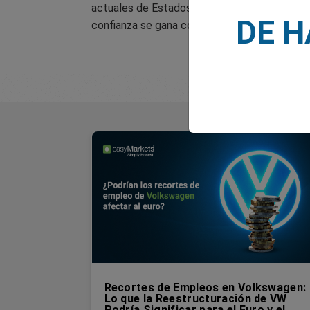
actuales de Estados Unidos. Aunque aún es pro
DE 
confianza se gana con estabilidad y visión de
Recortes de Empleos en Volkswagen:
Lo que la Reestructuración de VW
Podría Significar para el Euro y el