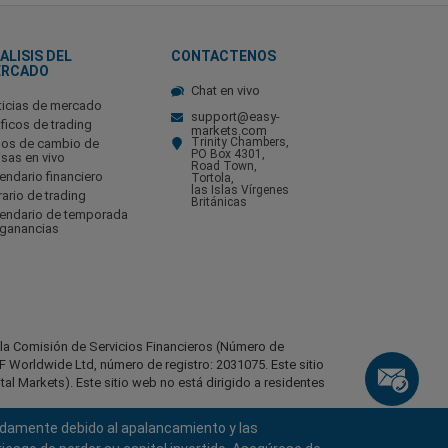
ALISIS DEL
CONTACTENOS
ERCADO
Chat en vivo
ticias de mercado
support@easy-
ficos de trading
markets.com
Trinity Chambers,
pos de cambio de
PO Box 4301,
isas en vivo
Road Town,
endario financiero
Tortola,
las Islas Vírgenes
ario de trading
Británicas
lendario de temporada
 ganancias
r la Comisión de Servicios Financieros (Número de
 Worldwide Ltd, número de registro: 2031075. Este sitio
l Markets). Este sitio web no está dirigido a residentes
pidamente debido al apalancamiento y las
identes de ciertas regiones, como Estados Unidos de
stán, Bielorrusia, Cuba, Irán, Libia, Myanmar, Nicaragua,