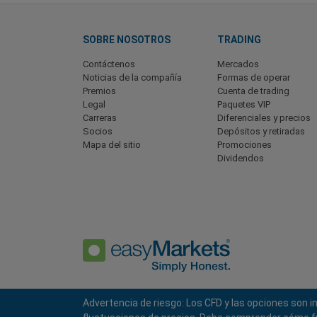
SOBRE NOSOTROS
TRADING
Contáctenos
Mercados
Noticias de la compañía
Formas de operar
Premios
Cuenta de trading
Legal
Paquetes VIP
Carreras
Diferenciales y precios
Socios
Depósitos y retiradas
Mapa del sitio
Promociones
Dividendos
Advertencia de riesgo: Los CFD y las opciones son 
Política de Privacidad
Términos y Condiciones