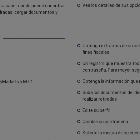
Vea los detalles de sus opc
ara saber dónde puede encontrar
tiradas, cargar documentos y
s
Obtenga extractos de su acti
fines fiscales
Un registro que muestra toda
contraseña. Para mayor segu
Obtenga la información que n
syMarkets y MT4
Suba los documentos de iden
realizar retiradas
Edite su perfil
Cambie su contraseña
Solicite la mejora de su cuen