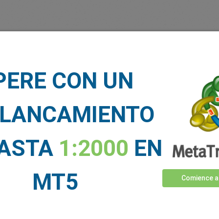
dicen nuestros traders sobre 
PERE CON UN
LANCAMIENTO
HASTA
1:2000
EN
MT5
Comience a