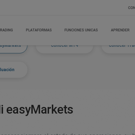
CO
kets
RADING
PLATAFORMAS
FUNCIONES UNICAS
APRENDER
syMarkets
Conocer MT4
Conocer Tra
luación
i easyMarkets