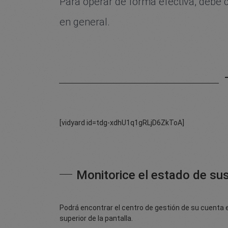
Para operar de forma efectiva, debe c
en general.
[vidyard id=tdg-xdhU1q1gRLjD6ZkToA]
Monitorice el estado de sus
Podrá encontrar el centro de gestión de su cuenta 
superior de la pantalla.