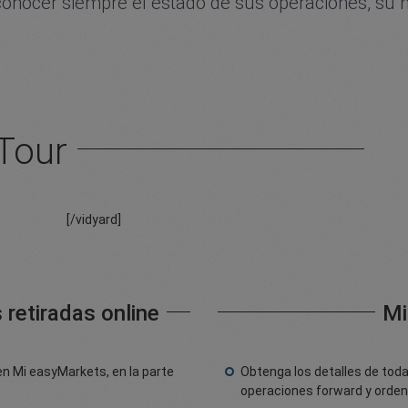
onocer siempre el estado de sus operaciones, su his
Tour
[/vidyard]
 retiradas online
Mi
en Mi easyMarkets, en la parte
Obtenga los detalles de toda
operaciones forward y orde