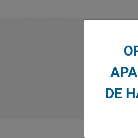
Lo que 
O
APA
DE 