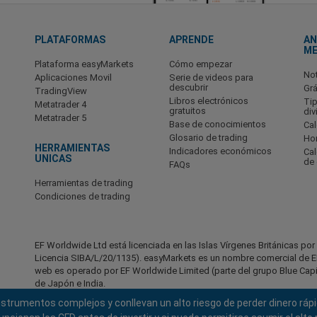
PLATAFORMAS
APRENDE
AN
M
Plataforma easyMarkets
Cómo empezar
No
Aplicaciones Movil
Serie de videos para
descubrir
Grá
TradingView
Libros electrónicos
Ti
Metatrader 4
gratuitos
div
Metatrader 5
Base de conocimientos
Cal
Glosario de trading
Hor
HERRAMIENTAS
Indicadores económicos
Ca
UNICAS
de
FAQs
Herramientas de trading
Condiciones de trading
EF Worldwide Ltd está licenciada en las Islas Vírgenes Británicas po
Licencia SIBA/L/20/1135). easyMarkets es un nombre comercial de EF
web es operado por EF Worldwide Limited (parte del grupo Blue Capita
de Japón e India.
instrumentos complejos y conllevan un alto riesgo de perder dinero rá
Regiones restringidas:
EF Worldwide Ltd no presta servicios a res
América, Israel, Columbia Británica, Manitoba, Quebec, Ontario, Afgani