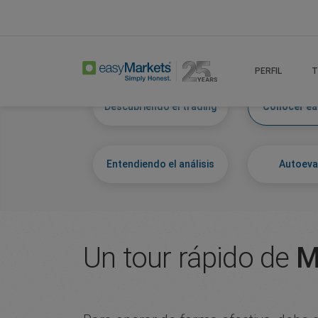
Home
Learn Centre
Get To Know Easymar
PERFIL
T
Descubriendo el trading
Conocer ea
Entendiendo el análisis
Autoeva
Un tour rápido de
M