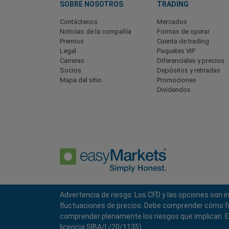
SOBRE NOSOTROS
TRADING
Contáctenos
Mercados
Noticias de la compañía
Formas de operar
Premios
Cuenta de trading
Legal
Paquetes VIP
Carreras
Diferenciales y precios
Socios
Depósitos y retiradas
Mapa del sitio
Promociones
Dividendos
Advertencia de riesgo: Los CFD y las opciones son 
Política de Privacidad
Términos y Condiciones
fluctuaciones de precios. Debe comprender cómo func
comprender plenamente los riesgos que implican. EF
licencia SIBA/L/20/1135).