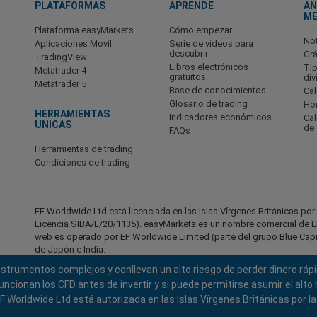
PLATAFORMAS
APRENDE
AN
M
Plataforma easyMarkets
Cómo empezar
No
Aplicaciones Movil
Serie de videos para
descubrir
Grá
TradingView
Libros electrónicos
Ti
Metatrader 4
gratuitos
div
Metatrader 5
Base de conocimientos
Cal
Glosario de trading
Hor
HERRAMIENTAS
Indicadores económicos
Ca
UNICAS
de
FAQs
Herramientas de trading
Condiciones de trading
EF Worldwide Ltd está licenciada en las Islas Vírgenes Británicas po
Licencia SIBA/L/20/1135). easyMarkets es un nombre comercial de EF
web es operado por EF Worldwide Limited (parte del grupo Blue Capita
de Japón e India.
instrumentos complejos y conllevan un alto riesgo de perder dinero rá
Regiones restringidas:
EF Worldwide Ltd no presta servicios a res
América, Israel, Columbia Británica, Manitoba, Quebec, Ontario, Afgani
ionan los CFD antes de invertir y si puede permitirse asumir el alto r
Corea del Norte, Panamá, Federación Rusa, Seychelles, Venezuela.
 Worldwide Ltd está autorizada en las Islas Vírgenes Británicas por l
easyMarkets es una marca registrada. Copyright © 2001 - 2026. Todo