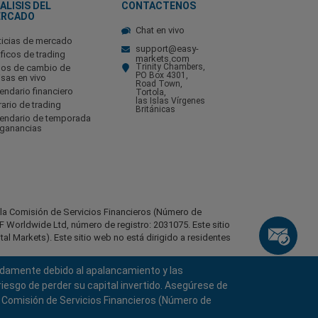
ALISIS DEL
CONTACTENOS
ERCADO
Chat en vivo
ticias de mercado
support@easy-
ficos de trading
markets.com
Trinity Chambers,
pos de cambio de
PO Box 4301,
isas en vivo
Road Town,
endario financiero
Tortola,
las Islas Vírgenes
ario de trading
Británicas
lendario de temporada
 ganancias
r la Comisión de Servicios Financieros (Número de
 Worldwide Ltd, número de registro: 2031075. Este sitio
l Markets). Este sitio web no está dirigido a residentes
pidamente debido al apalancamiento y las
identes de ciertas regiones, como Estados Unidos de
stán, Bielorrusia, Cuba, Irán, Libia, Myanmar, Nicaragua,
iesgo de perder su capital invertido. Asegúrese de
a Comisión de Servicios Financieros (Número de
s los derechos reservados.