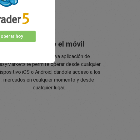
 operar hoy
Opere desde el móvil
La innovadora e intuitiva aplicación de
asyMarkets le permite operar desde cualquier
ispositivo iOS o Android, dándole acceso a los
mercados en cualquier momento y desde
cualquier lugar.