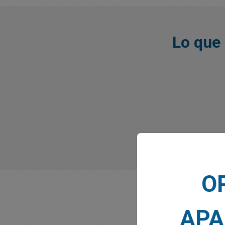
Lo que 
O
APA