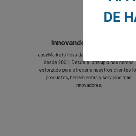
DE 
Innovando desde 2001
easyMarkets lleva dando servicio a sus client
desde 2001. Desde el principio nos hemos
esforzado para ofrecer a nuestros clientes l
productos, herramientas y servicios más
innovadores.