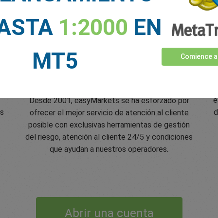
HASTA
1:2000
EN
MT5
Comience a
Calificación de 5 estrellas en
Trustpilot
es
e
Desde 2001, easyMarkets se ha esforzado por
os
d
ofrecer el mejor servicio de atención al cliente
posible con exclusivas herramientas de gestión
del riesgo, atención al cliente 24/5 y condiciones
que ayudan a nuestros operadores.
Abrir una cuenta