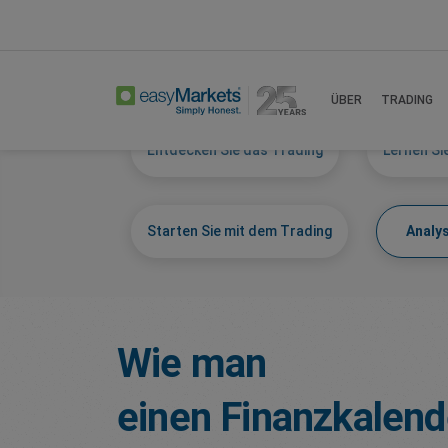
Home
Learn Centre
Understanding Analysi
ÜBER
TRADING
Entdecken Sie das Trading
Lernen Si
Starten Sie mit dem Trading
Analy
Wie man
einen Finanzkalend