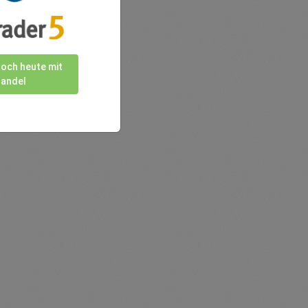
noch heute mit
andel