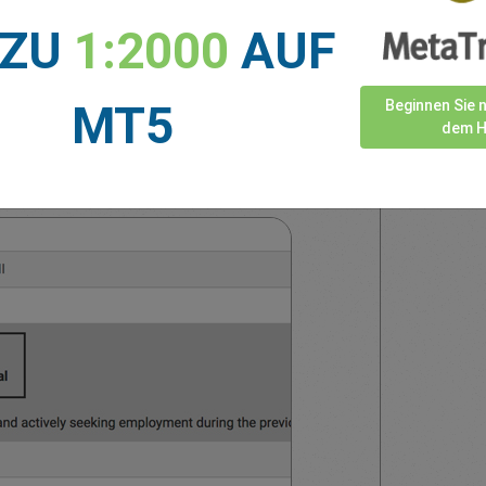
 ZU
1:2000
AUF
ätze im NFP-Bericht erwarten, kann eine
MT5
Beginnen Sie 
liche Zahl zu einer starken Bewegung des USD
dem H
 insgesamt technisch gesehen immer noch