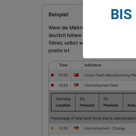
BIS
Beispiel:
Wenn die Märkte 130.000 neue Arbeitspl
deutlich höhere oder niedrigere tatsäch
führen, selbst wenn die gemeldete Zahl
positiv ist.