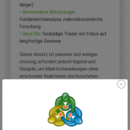
länger)
• Verwendete Werkzeuge:
Fundamentalanalyse, makroökonomische
Forschung
• Ideal für:
Geduldige Trader mit Fokus auf
langfristige Gewinne
Dieser Ansatz ist passiver und weniger
stressig, erfordert jedoch Kapital und
Disziplin, um Marktschwankungen ohne
emotionale Reaktionen durchzustehen.
Wie Sie Ihren
Handelsstil