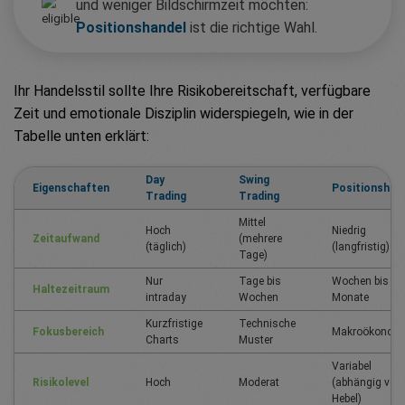
und weniger Bildschirmzeit möchten:
Positionshandel
ist die richtige Wahl.
Ihr Handelsstil sollte Ihre Risikobereitschaft, verfügbare
Zeit und emotionale Disziplin widerspiegeln, wie in der
Tabelle unten erklärt:
Day
Swing
Eigenschaften
Positionshan
Trading
Trading
Mittel
Hoch
Niedrig
Zeitaufwand
(mehrere
(täglich)
(langfristig)
Tage)
Nur
Tage bis
Wochen bis
Haltezeitraum
intraday
Wochen
Monate
Kurzfristige
Technische
Fokusbereich
Makroökonom
Charts
Muster
Variabel
Risikolevel
Hoch
Moderat
(abhängig vo
Hebel)