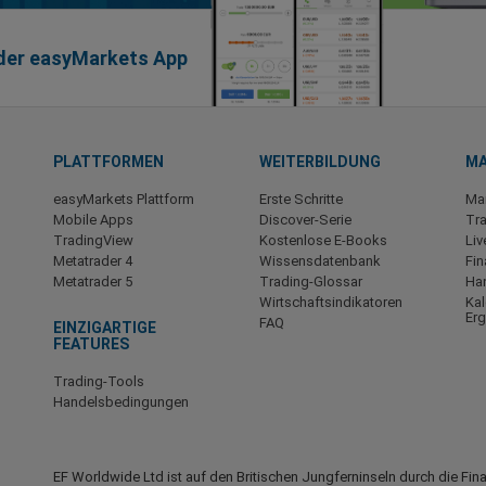
t der easyMarkets App
PLATTFORMEN
WEITERBILDUNG
MA
easyMarkets Plattform
Erste Schritte
Mar
Mobile Apps
Discover-Serie
Tra
TradingView
Kostenlose E-Books
Li
Metatrader 4
Wissensdatenbank
Fin
Metatrader 5
Trading-Glossar
Ha
Wirtschaftsindikatoren
Kal
Er
FAQ
EINZIGARTIGE
FEATURES
Trading-Tools
Handelsbedingungen
EF Worldwide Ltd ist auf den Britischen Jungferninseln durch die Fi