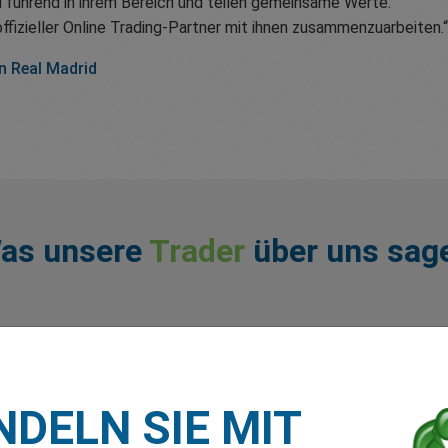
 führend in ihrem Bereich und teilen gemeinsame Werte.
offizieller Online Trading-Partner mit ihnen zusammenzuarbeiten.“
n Real Madrid
as unsere
Trader
über uns sag
DELN SIE MIT