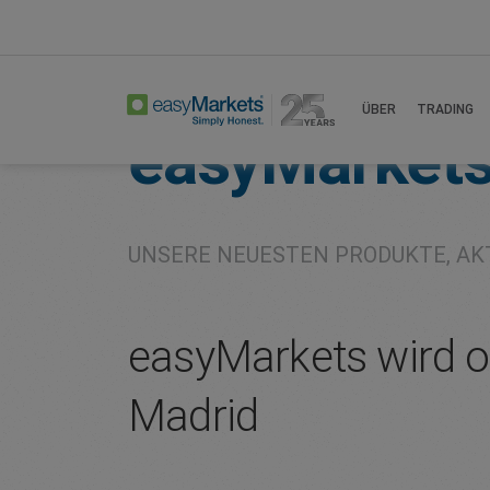
Home
About
Company
ÜBER
TRADING
easyMarket
UNSERE NEUESTEN PRODUKTE, AK
easyMarkets wird of
Madrid