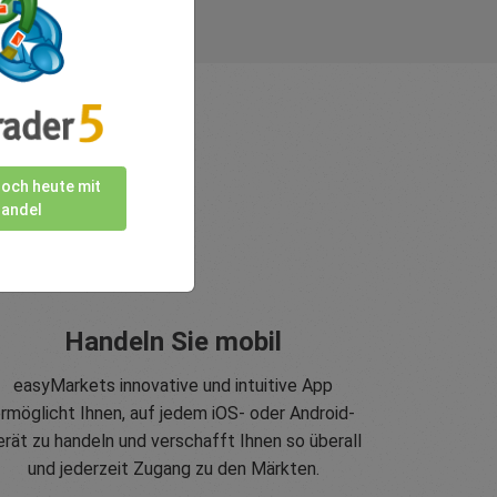
noch heute mit
andel
Handeln Sie mobil
easyMarkets innovative und intuitive App
rmöglicht Ihnen, auf jedem iOS- oder Android-
erät zu handeln und verschafft Ihnen so überall
und jederzeit Zugang zu den Märkten.