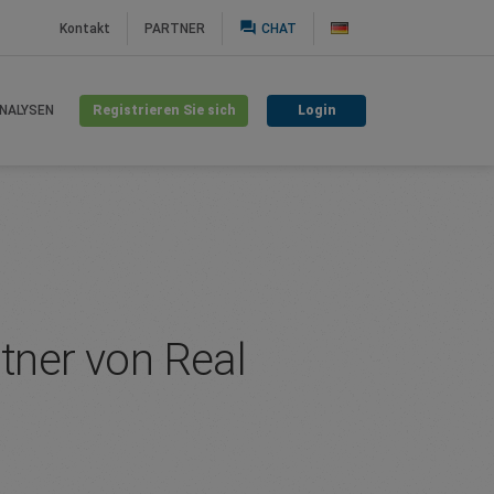
question_answer
Kontakt
PARTNER
CHAT
Registrieren Sie sich
Login
NALYSEN
rtner von Real