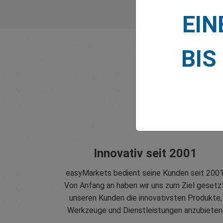
EIN
BIS
Innovativ seit 2001
easyMarkets bedient seine Kunden seit 2001
Von Anfang an haben wir uns zum Ziel gesetzt
unseren Kunden die innovativsten Produkte,
Werkzeuge und Dienstleistungen anzubieten