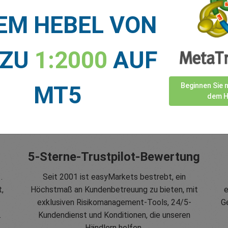
EM HEBEL VON
 ZU
1:2000
AUF
MT5
Beginnen Sie 
dem H
5-Sterne-Trustpilot-Bewertung
.
Seit 2001 ist easyMarkets bestrebt, ein
,
Höchstmaß an Kundenbetreuung zu bieten, mit
e
exklusiven Risikomanagement-Tools, 24/5-
G
.
Kundendienst und Konditionen, die unseren
Händlern helfen.