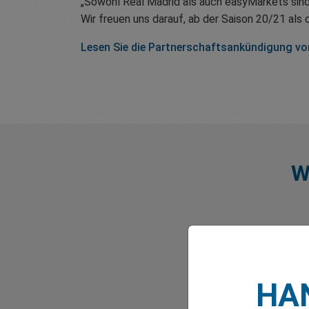
„Sowohl Real Madrid als auch easyMarkets sind
Wir freuen uns darauf, ab der Saison 20/21 als 
Lesen Sie die Partnerschaftsankündigung vo
W
HAN