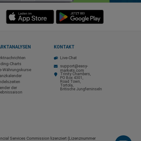
RKTANALYSEN
KONTAKT
ktnachrichten
Live-Chat
ding-Charts
support@easy-
ve-Währungskurse
markets.com
Trinity Chambers,
anzkalender
PO Box 4301,
ndelszeiten
Road Town,
Tortola,
ender der
Britische Jungferninseln
gebnissaison
nancial Services Commission lizenziert (Lizenznummer