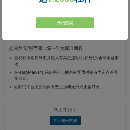
Total Premium
0.00
存款
开始交易
交易美元/墨西哥比索—作为标准期权
交易标准期权外汇并进入有高度流动性(供给)的全球金融市
场
在 easyMarkets 易信平台上的所有货币对都有固定点差且
零佣金。
在我们平台上交易保障型止损和无滑点止盈订单。
马上开始？
学习如何交易