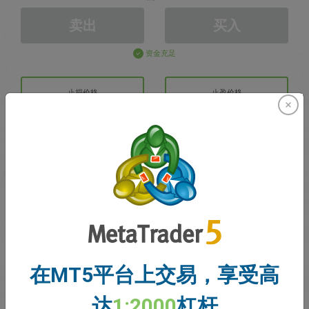
卖出
买入
资金充足
止损价格
止盈价格
注册交易账户
账户管理
账户
账户余额
0.00
在MT5平台上交易，享受高
我的赠金
0.00
达
1:2000
杠杆
未结利润/亏损总额
0.00