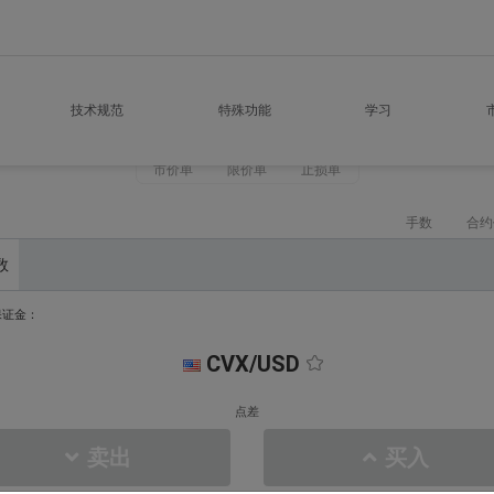
技术规范
特殊功能
学习
市价单
限价单
止损单
手数
合约
数
保证金：
CVX/USD
点差
卖出
买入