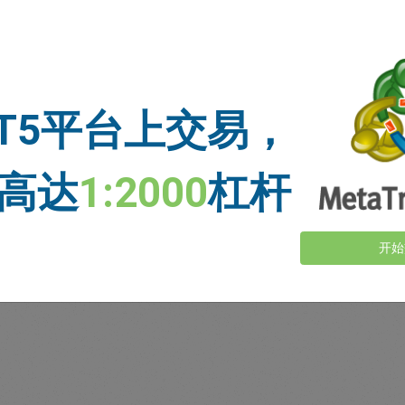
资金充足
止损价格
止盈价格
T5平台上交易，
新闻
高达
1:2000
杠杆
查看更多>
开始