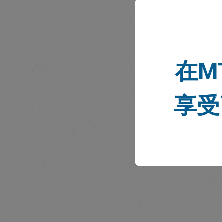
在M
市场
享受