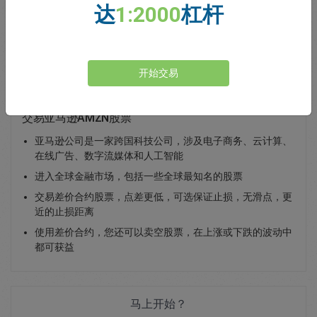
达
1:2000
杠杆
Total Premium
0.00
存款
开始交易
交易亚马逊AMZN股票
亚马逊公司是一家跨国科技公司，涉及电子商务、云计算、
在线广告、数字流媒体和人工智能
进入全球金融市场，包括一些全球最知名的股票
交易差价合约股票，点差更低，可选保证止损，无滑点，更
近的止损距离
使用差价合约，您还可以卖空股票，在上涨或下跌的波动中
都可获益
马上开始？