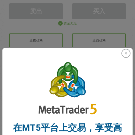
卖出
买入
资金充足
止损价格
止盈价格
注册交易账户
账户管理
账户
账户余额
0.00
在MT5平台上交易，享受高
我的赠金
0.00
未结利润/亏损总额
0.00