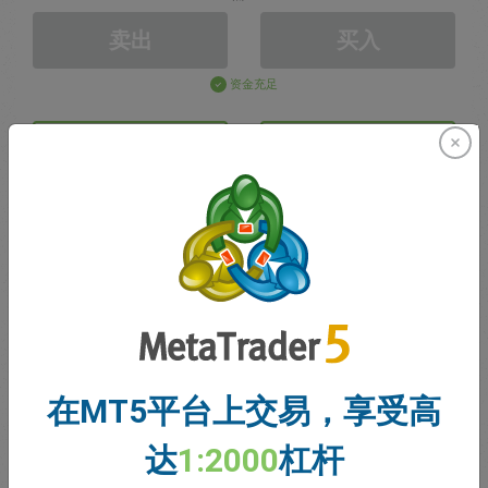
卖出
买入
资金充足
止损价格
止盈价格
注册交易账户
账户管理
账户
在MT5平台上交易，享受高
账户余额
0.00
达
1:2000
杠杆
我的赠金
0.00
未结利润/亏损总额
0.00