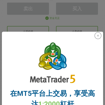
卖出
买入
资金充足
止损价格
止盈价格
注册交易账户
账户管理
账户
账户余额
0.00
在MT5平台上交易，享受高
我的赠金
0.00
达
1:2000
杠杆
未结利润/亏损总额
0.00