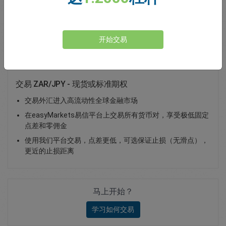
Total Premium
0.00
存款
开始交易
交易 ZAR/JPY - 现货或标准期权
交易外汇进入高流动性全球金融市场
在easyMarkets易信平台上交易所有货币对，享受极低固定
点差和零佣金
使用我们平台交易，点差更低，可选保证止损（无滑点），
更近的止损距离
马上开始？
学习如何交易