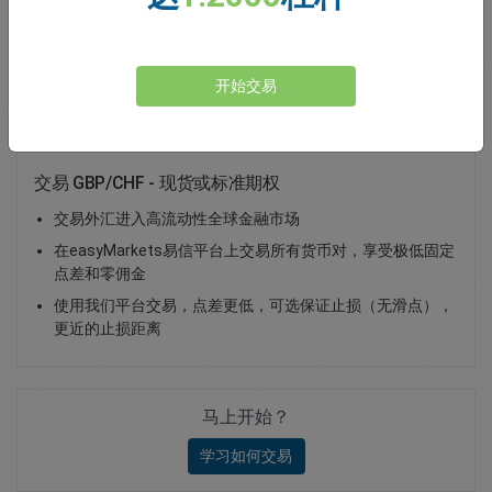
Total Premium
0.00
存款
开始交易
交易 GBP/CHF - 现货或标准期权
交易外汇进入高流动性全球金融市场
在easyMarkets易信平台上交易所有货币对，享受极低固定
点差和零佣金
使用我们平台交易，点差更低，可选保证止损（无滑点），
更近的止损距离
马上开始？
学习如何交易