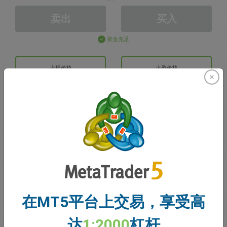
卖出
买入
资金充足
止损价格
止盈价格
注册交易账户
账户管理
账户
账户余额
0.00
在MT5平台上交易，享受高
我的赠金
0.00
达
1:2000
杠杆
未结利润/亏损总额
0.00