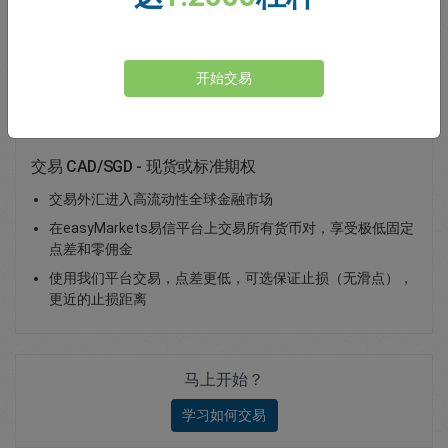
Total Premium
0.00
存款
开始交易
交易 CAD/SGD - 现货或标准期权
交易外汇进入高流动性全球金融市场
在easyMarkets易信平台上交易所有货币对，享受极低固定
点差和零佣金
使用我们平台交易，点差更低，可选保证止损（无滑点），
更近的止损距离
马上开始？
学习如何交易