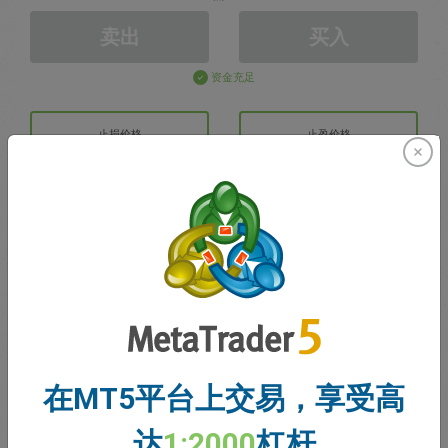
卖出
买入
资金充足
止损价格
止盈价格
注册交易账户
账户管理
账户
账户余额
0.00
在MT5平台上交易，享受高
我的赠金
0.00
达
1:2000
杠杆
未结利润/亏损总额
0.00