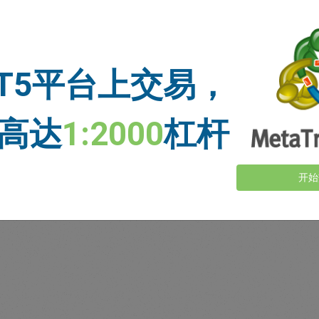
资金充足
止损价格
止盈价格
T5平台上交易，
新闻
高达
1:2000
杠杆
查看更多>
开始