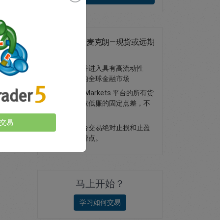
交易澳元/丹麦克朗—现货或远期
外汇交易
交易外汇并进入具有高流动性
（供给）的全球金融市场
易信 easyMarkets 平台的所有货
币对只收取低廉的固定点差，不
收佣金。
交易
在我们平台交易绝对止损和止盈
订单，无滑点。
马上开始？
学习如何交易