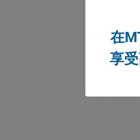
在M
市场
享受