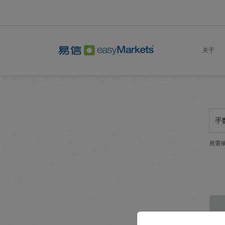
关于
手
所需