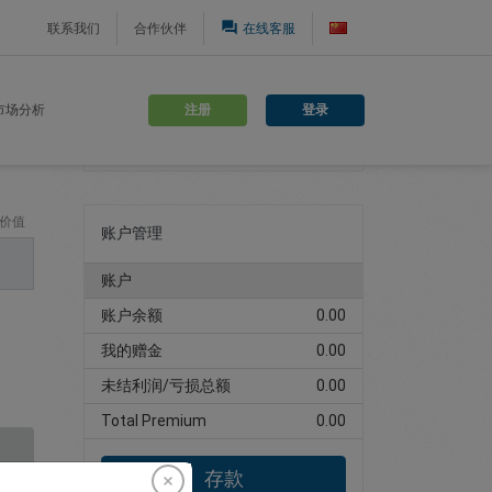
question_answer
联系我们
合作伙伴
在线客服
注册
登录
市场分析
注册交易账户
价值
账户管理
账户
账户余额
0.00
我的赠金
0.00
未结利润/亏损总额
0.00
Total Premium
0.00
存款