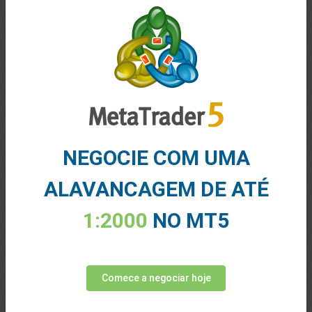
TradingView
NEGOCIE COM UMA
Spreads bem fixados
ALAVANCAGEM DE ATÉ
Tenha acesso a uma enorme rede social
para traders
1:2000
NO MT5
Gráficos e análises avançados
Sem comissões ou taxas escondidas
Comece a negociar hoje