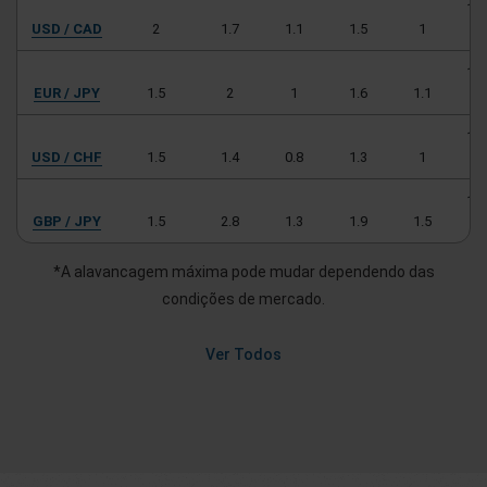
10
USD / CAD
2
1.7
1.1
1.5
1
U
10
EUR / JPY
1.5
2
1
1.6
1.1
E
10
USD / CHF
1.5
1.4
0.8
1.3
1
U
10
GBP / JPY
1.5
2.8
1.3
1.9
1.5
G
*A alavancagem máxima pode mudar dependendo das
condições de mercado.
Ver Todos