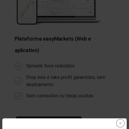
Plataforma easyMarkets (Web e
aplicativo)
Spreads fixos reduzidos
Stop loss e take profit garantidos, sem
deslizamento
Sem comissões ou taxas ocultas