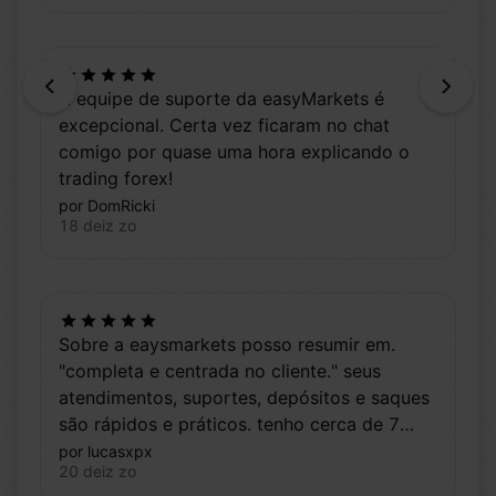
Previous
Next
A equipe de suporte da easyMarkets é
excepcional. Certa vez ficaram no chat
comigo por quase uma hora explicando o
trading forex!
por DomRicki
18 deiz zo
Sobre a eaysmarkets posso resumir em.
"completa e centrada no cliente." seus
atendimentos, suportes, depósitos e saques
são rápidos e práticos. tenho cerca de 7
messes de experiência.
por lucasxpx
20 deiz zo