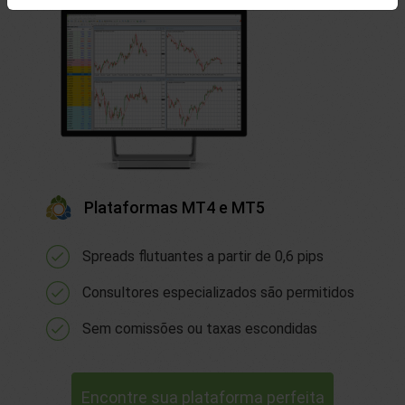
Plataformas MT4 e MT5
Spreads flutuantes a partir de 0,6 pips
Consultores especializados são permitidos
Sem comissões ou taxas escondidas
Encontre sua plataforma perfeita