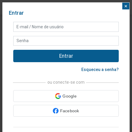
×
Entrar
25 ANOS
AO SEU
Entrar
SERVIÇO
Esqueceu a senha?
Ações
•
Índices
•
Metais
•
Forex
•
ou conecte-se com
Commodities
•
Criptomoedas
•
Google
Opções
Facebook
Comece a negociar hoje