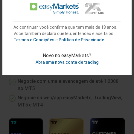
ou
Confira a Conta Demo
Ao continuar, você confirma que tem mais de 18 anos.
Você também declara que leu, entendeu e aceita os
GANHE ACESSO A
EXCELENTES
Termos e Condições
e
Política de Privacidade
.
CONDIÇÕES
Novo no easyMarkets?
Abra uma nova conta de trading
Negocie criptomoedas 24 horas por dia, em
todas as nossas plataformas
Negocie com uma alavancagem de até 1:2000
no MT5
Negocie na web/app easyMarkets, TradingView,
MT5 e MT4