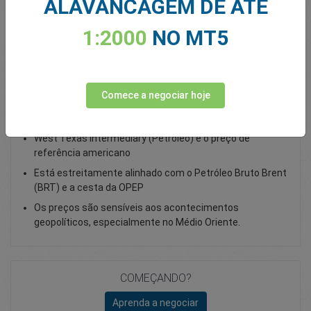
ALAVANCAGEM DE ATÉ
Total Premium
0.00
1:2000
NO MT5
Depositar
Comece a negociar hoje
Negociação de Petróleo WTI como CFD Online
West Texas Intermediary (Petróleo) é o preço de
referência americano
Está estreitamente alinhado com o Petróleo Bruto Brent
(BRT) e a cesta da OPEP
Os preços são sensíveis aos acontecimentos
geopolíticos, especialmente no Médio Oriente.
COMEÇANDO?
Aprenda a negociar