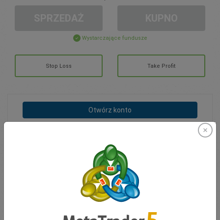
SPRZEDAŻ
KUPNO
Wystarczające fundusze
Stop Loss
Take Profit
Otwórz konto
ZARZĄDZANIE KONTEM
Handel w
Moje Środki
0.00
Moje Bonusy
0.00
Otwarte pozycje łącznie Z/S
0.00