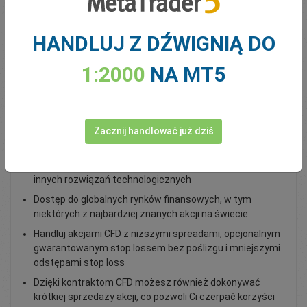
Total Premium
0.00
HANDLUJ Z DŹWIGNIĄ DO
Zasil konto
1:2000
NA MT5
Handluj akcjami Alphabet Inc GOOG
Zacznij handlować już dziś
Alphabet Inc. to jedna z największych i najbardziej
rozpoznawalnych firm technologicznych na świecie,
będąca właścicielem i twórcą Google i jego usług, a także
innych rozwiązań technologicznych
Dostęp do globalnych rynków finansowych, w tym
niektórych z najbardziej znanych akcji na świecie
Handluj akcjami CFD z niższymi spreadami, opcjonalnym
gwarantowanym stop lossem bez poślizgu i mniejszymi
odstępami stop loss
Dzięki kontraktom CFD możesz również dokonywać
krótkiej sprzedaży akcji, co pozwoli Ci czerpać korzyści