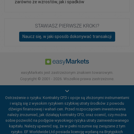
zarówno ze wzrostów, jak i spadków
STAWIASZ PIERWSZE KROKI?
Naucz się, w jaki sposób dokonywać transakcji
easyMarkets jest zastrzeżonym znakiem towarowym.
Copyright © 2001 - 2026. Wszelkie prawa zastrzeżone.
Ostrzeżenie o ryzyku: Kontrakty CFD i opcje są złożonymi instrumentami
i wiążą się z wysokim ryzykiem szybkiej utraty środków z powodu
dźwigni finansowej i wahań cen. Przed rozpoczęciem inwestowania
należy zrozumieć, jak działają kontrakty CFD, oraz ocenić, czy można
sobie pozwolić na podjęcie wysokiego ryzyka utraty zainwestowanego
kapitału. Należy upewnić się, że w pełni rozumie się związane z tym
ryzyko. EF Worldwide Ltd posiada licencję wydaną na Brytyjskich