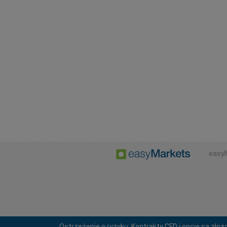
easy
Ostrzeżenie o ryzyku: Kontrakty CFD i opcje są zło