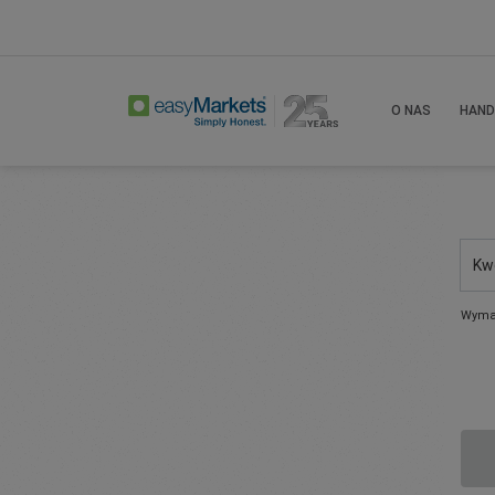
O NAS
HAND
Kw
Wyma