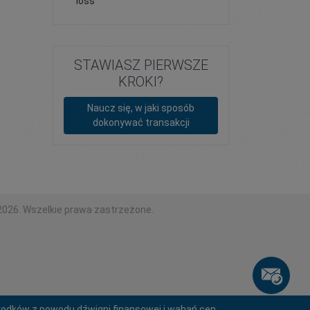
loss
STAWIASZ PIERWSZE
KROKI?
Naucz się, w jaki sposób
dokonywać transakcji
2026. Wszelkie prawa zastrzeżone.
środków z powodu dźwigni finansowej i wahań cen.