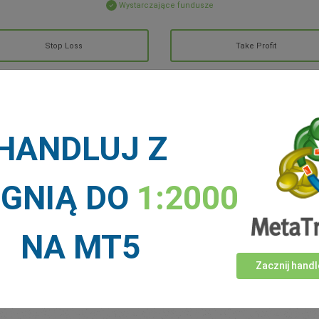
Wystarczające fundusze
Stop Loss
Take Profit
ALNOŚCI RYNKOWE
HANDLUJ Z
Więcej >
IGNIĄ DO
1:2000
NA MT5
Zacznij handl