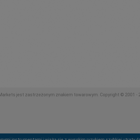
Markets jest zastrzeżonym znakiem towarowym.
Copyright © 2001 - 
żonymi instrumentami i wiążą się z wysokim ryzykiem szybkiej utraty 