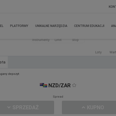
KON
EL
PLATFORMY
UNIKALNE NARZĘDZIA
CENTRUM EDUKACJI
AN
Instrumenty
Limit
Stop
Loty
War
ota
gany depozyt:
NZD/ZAR
Spread
SPRZEDAŻ
KUPNO