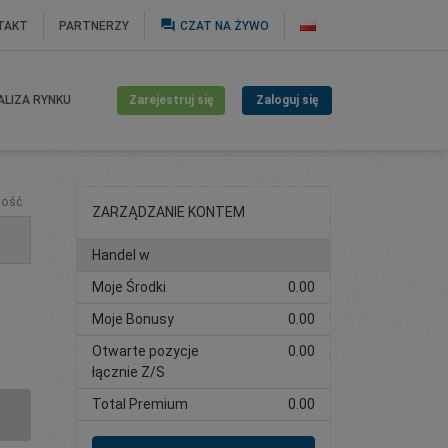
question_answer
TAKT
PARTNERZY
CZAT NA ŻYWO
Zarejestruj się
Zaloguj się
ALIZA RYNKU
Otwórz konto
tość
ZARZĄDZANIE KONTEM
Handel w
Moje Środki
0.00
Moje Bonusy
0.00
Otwarte pozycje
0.00
łącznie Z/S
Total Premium
0.00