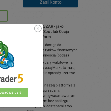
Zasil konto
Handluj NZD/ZAR - jako
Transakcja Spot lub Opcja
Waniliowa Forex
Handel FX i dostęp do
globalnych rynków finansowych
z dużą płynnością (podaż)
Wszystkie pary walutowe na
platformie easyMarkets mają
wąskie stałe spready i zerowe
prowizje
Handluj na naszej platformie z
niższymi spreadami,
ować już dziś
opcjonalnym gwarantowanym
stop lossem bez poślizgu i
mniejszymi odstępami stop