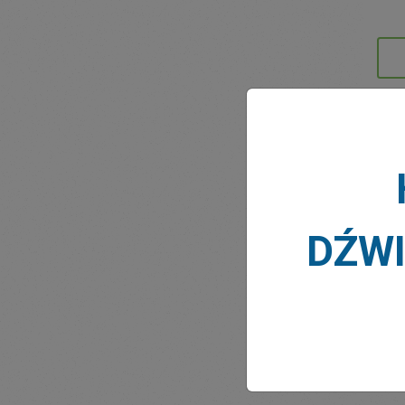
AKTU
DŹW