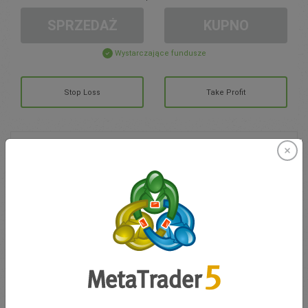
SPRZEDAŻ
KUPNO
Wystarczające fundusze
Stop Loss
Take Profit
Otwórz konto
ZARZĄDZANIE KONTEM
Handel w
Moje Środki
0.00
Moje Bonusy
0.00
Otwarte pozycje łącznie Z/S
0.00