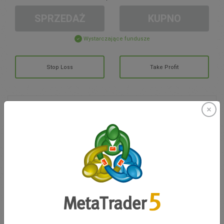
SPRZEDAŻ
KUPNO
Wystarczające fundusze
Stop Loss
Take Profit
Otwórz konto
ZARZĄDZANIE KONTEM
Handel w
Moje Środki
0.00
Moje Bonusy
0.00
Otwarte pozycje łącznie Z/S
0.00